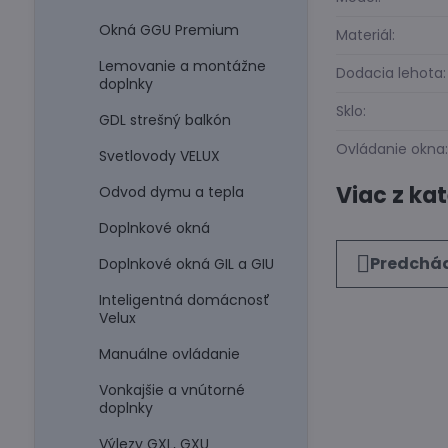
Okná GGU Premium
Materiál:
Lemovanie a montážne
Dodacia lehota:
doplnky
Sklo:
GDL strešný balkón
Ovládanie okna
Svetlovody VELUX
Viac z ka
Odvod dymu a tepla
Doplnkové okná
Predchád
Doplnkové okná GIL a GIU
Inteligentná domácnosť
Velux
Manuálne ovládanie
Vonkajšie a vnútorné
doplnky
Výlezy GXL, GXU