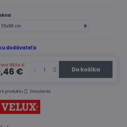
okna
 u dodávateľa
ľava
98,54 €
Do košíka
,46 €
 k produktu
Doručenia