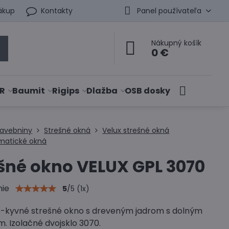
ákup
Kontakty
Panel používateľa
Nákupný košík
0 €
R
Baumit
Rigips
Dlažba
OSB dosky
tavebniny
Strešné okná
Velux strešné okná
matické okná
šné okno VELUX GPL 3070
nie
5
/
5
(
1
x)
-kyvné strešné okno s dreveným jadrom s dolným
. Izolačné dvojsklo 3070.