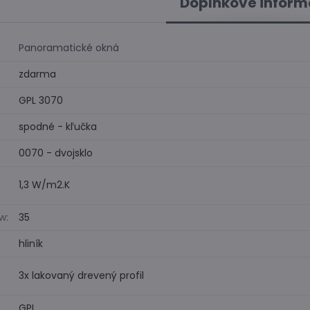
Doplnkové inform
Panoramatické okná
zdarma
GPL 3070
spodné - kľučka
0070 - dvojsklo
1,3 W/m2.K
w:
35
hliník
3x lakovaný drevený profil
GPL