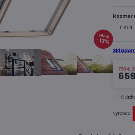
Rozmer 
758 €
13%
Skladom
758 €
Z
659
Otázka
Výrobca: