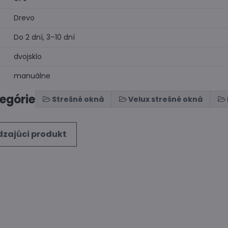
Drevo
Do 2 dní, 3–10 dní
dvojsklo
:
manuálne
tegórie
Strešné okná
Velux strešné okná
zajúci produkt