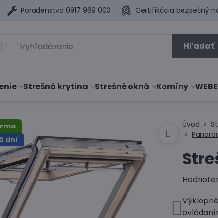
Poradenstvo 0917 969 003
Certifikácia bezpečný n
Hľadať
enie
Strešná krytina
Strešné okná
Komíny
WEBE
Úvod
S
arma
Panora
0 dní
Stre
Hodnote
Výklopné
ovládaním