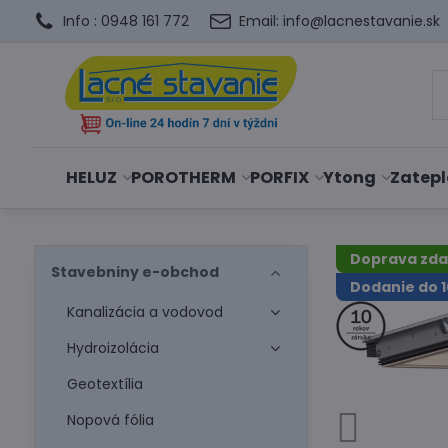
Info : 0948 161 772
Email: info@lacnestavanie.sk
HELUZ
POROTHERM
PORFIX
Ytong
Zatepl
Doprava zd
Stavebniny e-obchod
Dodanie do 1
Kanalizácia a vodovod
Hydroizolácia
Geotextília
Nopová fólia