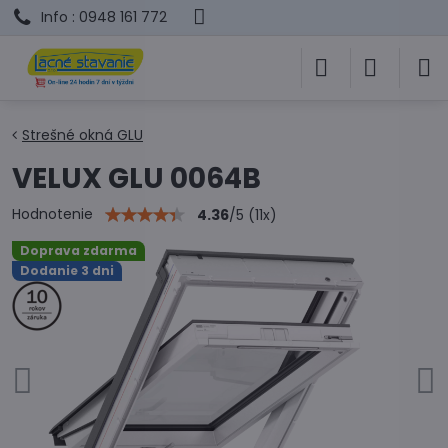
Info : 0948 161 772
Strešné okná GLU
VELUX GLU 0064B
Hodnotenie
4.36
/
5
(
11
x)
Doprava zdarma
Dodanie 3 dni