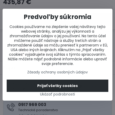
435,87 €
Predvoľby súkromia
Do košíka
Cookies používame na zlepšenie vašej návštevy tejto
webovej stránky, analýzu jej výkonnosti a
zhromažďovanie údajov o jej používaní. Na tento účel
Otázka k produktu
Doručenia
môžeme použiť nástroje a služby tretích strán a
zhromaždené údaje sa môžu preniesť k partnerom v EÚ,
Výrobca:
USA alebo iných krajinách. Kliknutím na „Prijať všetky
cookies“ vyjadrujete svoj súhlas s týmto spracovaním.
Nižšie môžete nájsť podrobné informácie alebo upraviť
svoje preferencie.
Popis
Zásady ochrany osobných údajov
Predchádzajúci
Prijať všetky cookies
Nasledujúci produkt
produkt
Ukázať podrobnosti
0917 969 003
Technické poradenstvo