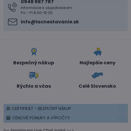
0948 987 787
Informácie k objednávkam
Po - Pi 8:00-15:00
info​@lacnestavanie​.sk
Bezpečný nákup
Najlepšie ceny
Rýchlo a včas
Celé Slovensko
CERTIFIKÁT - BEZPEČNÝ NÁKUP
CENOVÉ PONUKY A VÝPOČTY
!-- Smartsupp Live Chat script -->