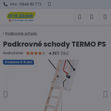
Info : 0948 161 772
Podkrovné schody
Podkrovné schody TERMO PS
Hodnotenie
4.31
/
5
(
13
x)
Dodanie 3-5 dní