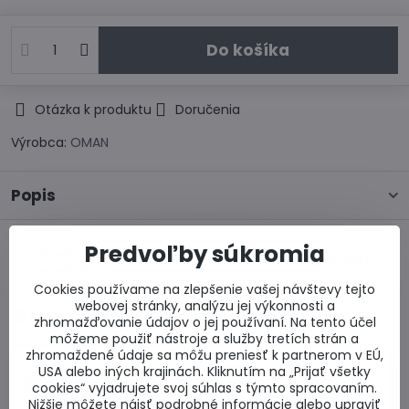
Do košíka
Otázka k produktu
Doručenia
Výrobca:
OMAN
Popis
Predvoľby súkromia
Predchádzajúci
Nasledujúci produkt
produkt
Cookies používame na zlepšenie vašej návštevy tejto
webovej stránky, analýzu jej výkonnosti a
Alternatívne produkty
zhromažďovanie údajov o jej používaní. Na tento účel
môžeme použiť nástroje a služby tretích strán a
zhromaždené údaje sa môžu preniesť k partnerom v EÚ,
USA alebo iných krajinách. Kliknutím na „Prijať všetky
cookies“ vyjadrujete svoj súhlas s týmto spracovaním.
Nižšie môžete nájsť podrobné informácie alebo upraviť