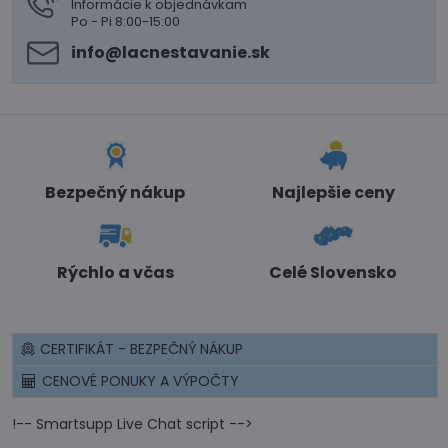
Informácie k objednávkam
Po - Pi 8:00-15:00
info​@lacnestavanie​.sk
Bezpečný nákup
Najlepšie ceny
Rýchlo a včas
Celé Slovensko
CERTIFIKÁT - BEZPEČNÝ NÁKUP
CENOVÉ PONUKY A VÝPOČTY
!-- Smartsupp Live Chat script -->