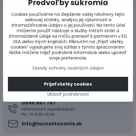
Predvoľby súkromia
Otázka k produktu
Doručenia
Cookies používame na zlepšenie vašej návštevy tejto
webovej stránky, analýzu jej výkonnosti a
Výrobca:
zhromažďovanie údajov o jej používaní. Na tento účel
môžeme použiť nástroje a služby tretích strán a
zhromaždené údaje sa môžu preniesť k partnerom v EÚ,
USA alebo iných krajinách. Kliknutím na „Prijať všetky
Popis
cookies“ vyjadrujete svoj súhlas s týmto spracovaním.
Nižšie môžete nájsť podrobné informácie alebo upraviť
svoje preferencie.
Predchádzajúci
Nasledujúci produkt
Zásady ochrany osobných údajov
produkt
Prijať všetky cookies
0917 969 003
Ukázať podrobnosti
Technické poradenstvo
0948 987 787
Informácie k objednávkam
Po - Pi 8:00-15:00
info​@lacnestavanie​.sk