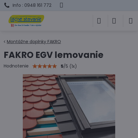
Info : 0948 161 772
Montážne doplnky FAKRO
FAKRO EGV lemovanie
Hodnotenie
5
/
5
(
1
x)