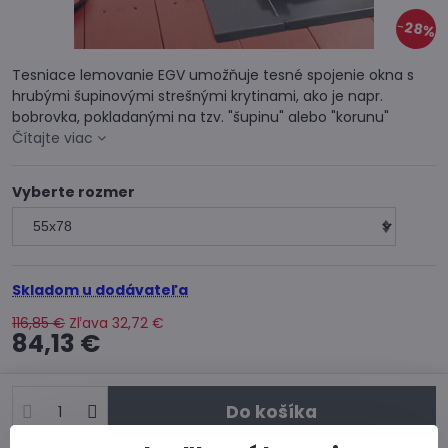
28%
Tesniace lemovanie EGV umožňuje tesné spojenie okna s
hrubými šupinovými strešnými krytinami, ako je napr.
bobrovka, pokladanými na tzv. "šupinu" alebo "korunu"
Čítajte viac
Vyberte rozmer
Skladom u dodávateľa
116,85 €
Zľava
32,72 €
84,13 €
Do košíka