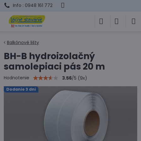
Info : 0948 161 772
Balkónové lišty
BH-B hydroizolačný
samolepiaci pás 20 m
Hodnotenie
3.56
/
5
(
9
x)
Dodanie 3 dni