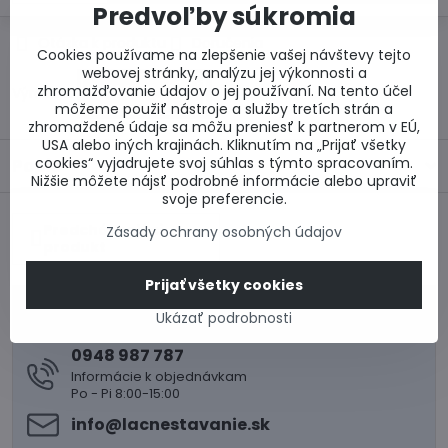
Predvoľby súkromia
Otázka k produktu
Doručenia
Cookies používame na zlepšenie vašej návštevy tejto
webovej stránky, analýzu jej výkonnosti a
zhromažďovanie údajov o jej používaní. Na tento účel
Výrobca:
môžeme použiť nástroje a služby tretích strán a
zhromaždené údaje sa môžu preniesť k partnerom v EÚ,
USA alebo iných krajinách. Kliknutím na „Prijať všetky
cookies“ vyjadrujete svoj súhlas s týmto spracovaním.
Popis
Nižšie môžete nájsť podrobné informácie alebo upraviť
svoje preferencie.
Predchádzajúci
Zásady ochrany osobných údajov
produkt
Prijať všetky cookies
0917 969 003
Ukázať podrobnosti
Technické poradenstvo
0948 987 787
Informácie k objednávkam
Po - Pi 8:00-15:00
info​@lacnestavanie​.sk