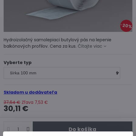
20%
Hydroizolačný samolepiaci butylový pás na lepenie
balkónových profilov. Cena za kus.
Čítajte viac
Vyberte typ
Skladom u dodávateľa
37,64 €
Zľava
7,53 €
30,11 €
Do košíka