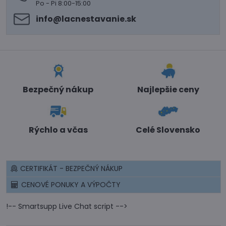
Po - Pi 8:00-15:00
info​@lacnestavanie​.sk
Bezpečný nákup
Najlepšie ceny
Rýchlo a včas
Celé Slovensko
CERTIFIKÁT - BEZPEČNÝ NÁKUP
CENOVÉ PONUKY A VÝPOČTY
!-- Smartsupp Live Chat script -->