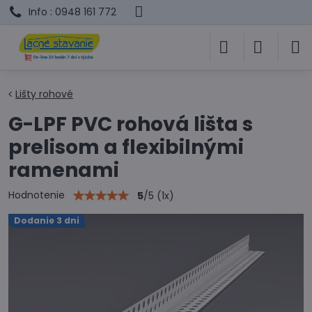
Info : 0948 161 772
Lišty rohové
G-LPF PVC rohová lišta s
prelisom a flexibilnými
ramenami
Hodnotenie
5
/
5
(
1
x)
Dodanie 3 dni