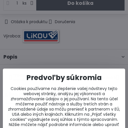
Do košíka
ks
Otázka k produktu
Doručenia
Výrobca:
Popis
Predchádzajúci
Predvoľby súkromia
Nasledujúci produkt
produkt
Cookies používame na zlepšenie vašej návštevy tejto
Alternatívne produkty
webovej stránky, analýzu jej výkonnosti a
zhromažďovanie údajov o jej používaní. Na tento účel
môžeme použiť nástroje a služby tretích strán a
zhromaždené údaje sa môžu preniesť k partnerom v EÚ,
USA alebo iných krajinách. Kliknutím na „Prijať všetky
cookies“ vyjadrujete svoj súhlas s týmto spracovaním.
Nižšie môžete nájsť podrobné informácie alebo upraviť