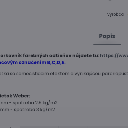
Výrobca:
Popis
zorkovník farebných odtieňov nájdete tu:
https://ww
ncovým označením B,C,D,E.
etka so samočistiacim efektom a vynikajúcou paroriepustno
ietok Weber:
5 mm - spotreba 2,5 kg/m2
0 mm - spotreba 3 kg/m2