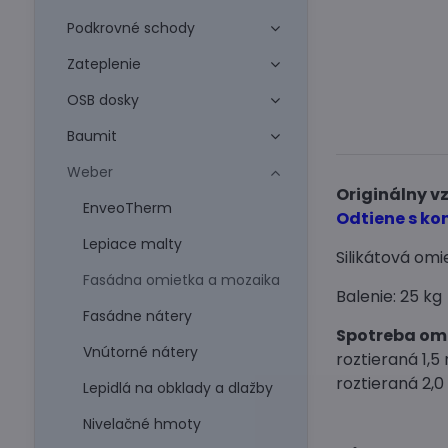
Podkrovné schody
Zateplenie
OSB dosky
Baumit
Weber
Originálny v
EnveoTherm
Odtiene s ko
Lepiace malty
Silikátová omi
Fasádna omietka a mozaika
Balenie: 25 kg
Fasádne nátery
Spotreba om
Vnútorné nátery
roztieraná 1,
roztieraná 2,
Lepidlá na obklady a dlažby
Nivelačné hmoty