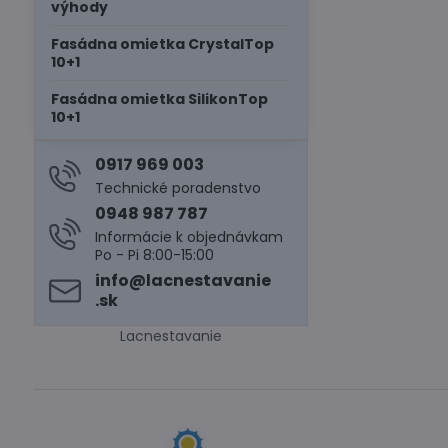
výhody
Fasádna omietka CrystalTop
10+1
Fasádna omietka SilikonTop
10+1
0917 969 003
Technické poradenstvo
0948 987 787
Informácie k objednávkam
Po - Pi 8:00-15:00
info​@lacnestavanie​
.sk
Lacnestavanie