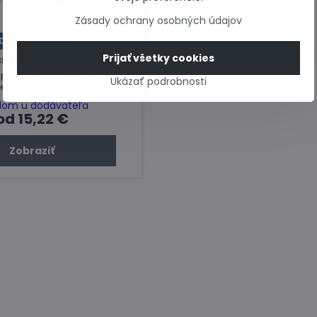
45%
Zásady ochrany osobných údajov
Dodanie 3 dni
Prijať všetky cookies
ný náter Weber 700
 podkladový náter Weber.
Ukázať podrobnosti
ena za balenie.
dom u dodávateľa
od 15,22 €
Zobraziť