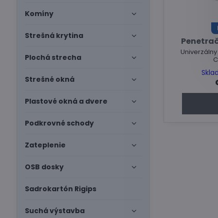
Komíny
Strešná krytina
Penetrač
Univerzálny
Plochá strecha
C
Skla
Strešné okná
Plastové okná a dvere
Podkrovné schody
Zateplenie
OSB dosky
Sadrokartón Rigips
Suchá výstavba