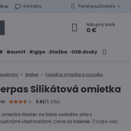
ákup
Kontakty
Panel používateľa
Nákupný košík
0 €
R
Baumit
Rigips
Dlažba
OSB dosky
tavebniny
Weber
Fasádna omietka a mozaika
rpas Silikátová omietka
nie
3.62
/
5
(
13
x)
vá omietka Weber na báze vodného skla s
pustnými vlastnosťami. Cena za balenie.
Čítajte viac