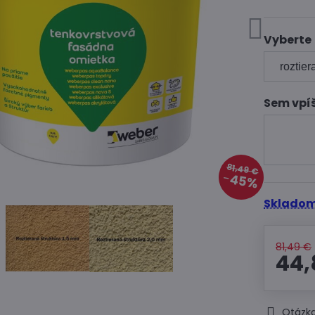
Vyberte
Sem vpíš
81,49 €
45%
Skladom
81,49 €
44,
Otázka