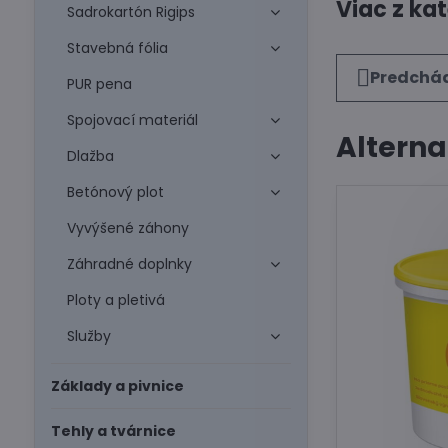
Viac z ka
Sadrokartón Rigips
Stavebná fólia
Predchád
PUR pena
Spojovací materiál
Alterna
Dlažba
Betónový plot
Vyvýšené záhony
Záhradné doplnky
Ploty a pletivá
Služby
Základy a pivnice
Tehly a tvárnice