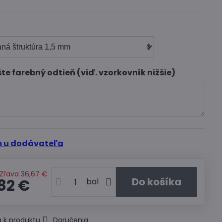
te farebný odtieň (viď. vzorkovník nižšie)
 u dodávateľa
Zľava
36,67 €
Do košíka
82 €
bal
 k produktu
Doručenia