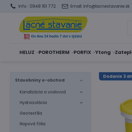
Info : 0948 161 772
Email: info@lacnestavanie.sk
HELUZ
POROTHERM
PORFIX
Ytong
Zatepl
Dodanie 3 dn
Stavebniny e-obchod
Kanalizácia a vodovod
Hydroizolácia
Geotextília
Nopová fólia