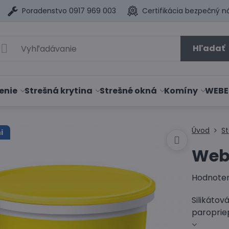
Poradenstvo 0917 969 003
Certifikácia bezpečný n
Hľadať
enie
Strešná krytina
Strešné okná
Komíny
WEBE
Úvod
S
i
Webe
Hodnote
Silikáto
paroprie