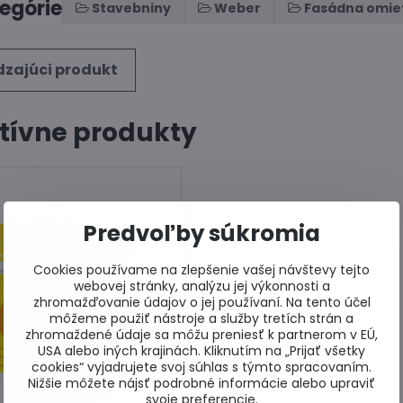
tegórie
Stavebniny
Weber
Fasádna omie
zajúci produkt
tívne produkty
Predvoľby súkromia
Cookies používame na zlepšenie vašej návštevy tejto
webovej stránky, analýzu jej výkonnosti a
zhromažďovanie údajov o jej používaní. Na tento účel
môžeme použiť nástroje a služby tretích strán a
zhromaždené údaje sa môžu preniesť k partnerom v EÚ,
USA alebo iných krajinách. Kliknutím na „Prijať všetky
cookies“ vyjadrujete svoj súhlas s týmto spracovaním.
Nižšie môžete nájsť podrobné informácie alebo upraviť
svoje preferencie.