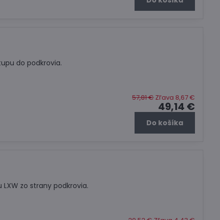
Do košíka
tupu do podkrovia.
57,81 €
Zľava 8,67 €
49,14 €
Do košíka
 LXW zo strany podkrovia.