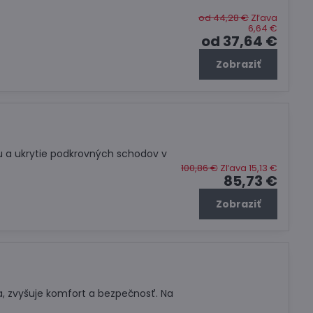
od 44,28 €
Zľava
6,64 €
od 37,64 €
Zobraziť
iu a ukrytie podkrovných schodov v
100,86 €
Zľava 15,13 €
85,73 €
Zobraziť
a, zvyšuje komfort a bezpečnosť. Na