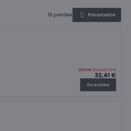
18
položiek
Parametre
38,13 €
Zľava 5,72 €
32,41 €
Do košíka