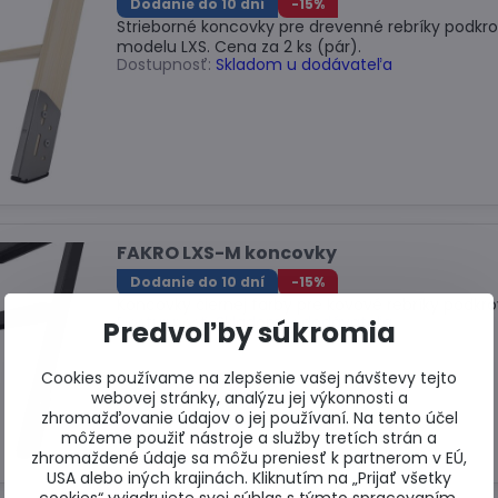
Dodanie do 10 dní
-15%
Strieborné koncovky pre drevenné rebríky podkro
modelu LXS. Cena za 2 ks (pár).
Dostupnosť:
Skladom u dodávateľa
FAKRO LXS-M koncovky
Dodanie do 10 dní
-15%
Koncovky čiernej farby pre kovové rebríky podkr
Dostupnosť:
Skladom u dodávateľa
Predvoľby súkromia
Cookies používame na zlepšenie vašej návštevy tejto
webovej stránky, analýzu jej výkonnosti a
zhromažďovanie údajov o jej používaní. Na tento účel
môžeme použiť nástroje a služby tretích strán a
zhromaždené údaje sa môžu preniesť k partnerom v EÚ,
USA alebo iných krajinách. Kliknutím na „Prijať všetky