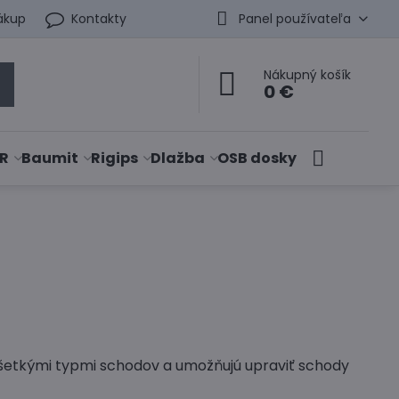
ákup
Kontakty
Panel používateľa
Nákupný košík
0 €
R
Baumit
Rigips
Dlažba
OSB dosky
šetkými typmi schodov a umožňujú upraviť schody