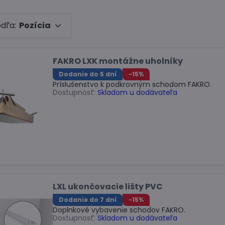
odľa:
Pozícia
FAKRO LXK montážne uholníky
Dodanie do 5 dní
-15%
Príslušenstvo k podkrovným schodom FAKRO.
Dostupnosť:
Skladom u dodávateľa
LXL ukončovacie lišty PVC
Dodanie do 7 dní
-15%
Doplnkové vybavenie schodov FAKRO.
Dostupnosť:
Skladom u dodávateľa