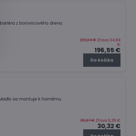
ariéra z borovicového dreva.
231,24 €
Zľava 34,69
€
196,55 €
Do košíka
 Madlo sa montuje k hornému
35,67 €
Zľava 5,35 €
30,32 €