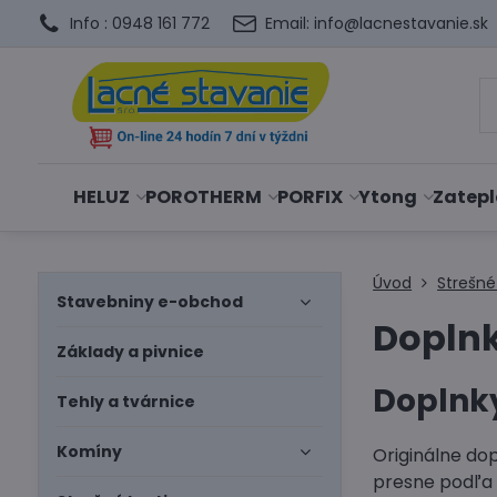
Info : 0948 161 772
Email: info@lacnestavanie.sk
HELUZ
POROTHERM
PORFIX
Ytong
Zatepl
Úvod
Strešné
Stavebniny e-obchod
Dopln
Základy a pivnice
Doplnk
Tehly a tvárnice
Komíny
Originálne do
presne podľa 