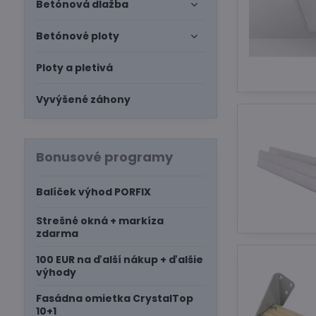
Betónová dlažba
Betónové ploty
Ploty a pletivá
Vyvýšené záhony
Bonusové programy
Balíček výhod PORFIX
Strešné okná + markíza
zdarma
100 EUR na ďalší nákup + ďalšie
výhody
Fasádna omietka CrystalTop
10+1