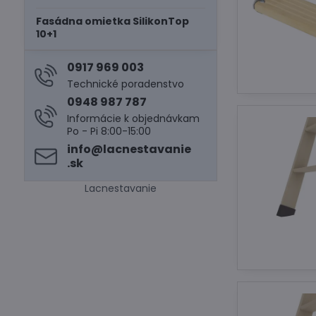
Fasádna omietka SilikonTop
10+1
0917 969 003
Technické poradenstvo
0948 987 787
Informácie k objednávkam
Po - Pi 8:00-15:00
info​@lacnestavanie​
.sk
Lacnestavanie