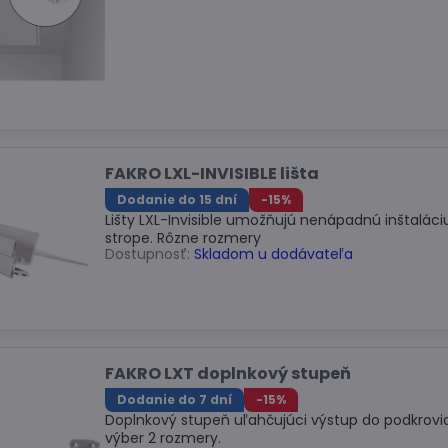
FAKRO LXL-INVISIBLE lišta
Dodanie do 15 dní
-15%
Lišty LXL-Invisible umožňujú nenápadnú inštalác
strope. Rôzne rozmery
Dostupnosť:
Skladom u dodávateľa
FAKRO LXT doplnkový stupeň
Dodanie do 7 dní
-15%
Doplnkový stupeň uľahčujúci výstup do podkrovi
výber 2 rozmery.