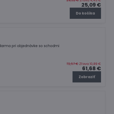
29,52 €
Zľava 4,43 €
25,09 €
Do košíka
darma pri objednávke so schodmi
72,57 €
Zľava 10,89 €
61,68 €
Zobraziť