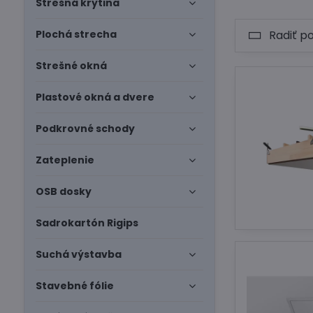
Strešná krytina
Plochá strecha
Radiť p
Strešné okná
Plastové okná a dvere
Podkrovné schody
Zateplenie
OSB dosky
Sadrokartón Rigips
Suchá výstavba
Stavebné fólie