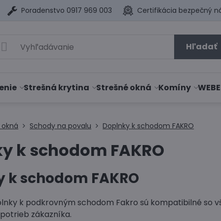
Poradenstvo 0917 969 003
Certifikácia bezpečný n
Hľadať
enie
Strešná krytina
Strešné okná
Komíny
WEBE
 okná
Schody na povalu
Doplnky k schodom FAKRO
ky k schodom FAKRO
y k schodom FAKRO
plnky k podkrovným schodom Fakro sú kompatibilné so v
potrieb zákazníka.