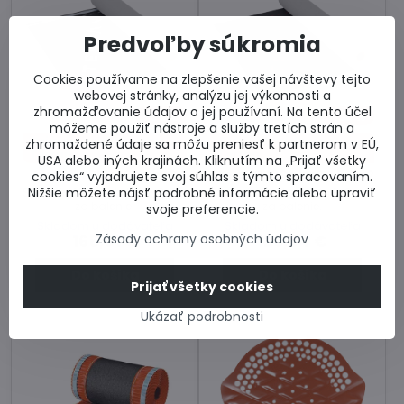
Predvoľby súkromia
Cookies používame na zlepšenie vašej návštevy tejto
webovej stránky, analýzu jej výkonnosti a
zhromažďovanie údajov o jej používaní. Na tento účel
30%
30%
môžeme použiť nástroje a služby tretích strán a
Original príslušenstvo
Original príslušenstvo
zhromaždené údaje sa môžu preniesť k partnerom v EÚ,
Terran
Terran
USA alebo iných krajinách. Kliknutím na „Prijať všetky
Medifol Plus 150g/m2
Medifol 120g/m2 - 75m2
cookies“ vyjadrujete svoj súhlas s týmto spracovaním.
Nižšie môžete nájsť podrobné informácie alebo upraviť
Strešná fólia kontaktná. Cena
Strešná fólia kontaktná. Cena
za balenie.
za balenie.
svoje preferencie.
Skladom u dodávateľa
Skladom u dodávateľa
165,01 €
Zásady ochrany osobných údajov
126,84 €
Do košíka
Do košíka
Prijať všetky cookies
Ukázať podrobnosti