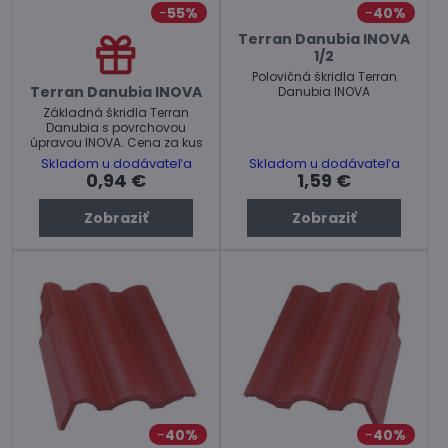
55%
40%
Terran Danubia INOVA
1/2
Polovičná škridla Terran
Terran Danubia INOVA
Danubia INOVA
Základná škridla Terran
Danubia s povrchovou
úpravou INOVA. Cena za kus
Skladom u dodávateľa
Skladom u dodávateľa
0,94 €
1,59 €
Zobraziť
Zobraziť
40%
40%