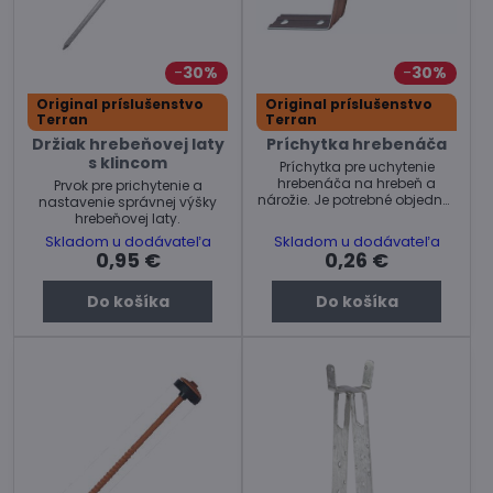
30%
30%
Original príslušenstvo
Original príslušenstvo
Terran
Terran
Držiak hrebeňovej laty
Príchytka hrebenáča
s klincom
Príchytka pre uchytenie
hrebenáča na hrebeň a
Prvok pre prichytenie a
nárožie. Je potrebné objednať
nastavenie správnej výšky
k hrebenáčom.
hrebeňovej laty.
Skladom u dodávateľa
Skladom u dodávateľa
0,95 €
0,26 €
Do košíka
Do košíka