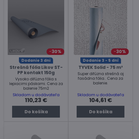
30%
30%
Dodanie 3 dni
Dodanie 3 - 5 dní
Strešná fólia Likov ST-
TYVEK Solid - 75 m²
PP kontakt 150g
Super difúzna strešná aj
fasádna fólia.. Cena za
Vysoko difúzna fólia s
balenie.
lepiacimi páskami. Cena za
balenie 75m2
Skladom u dodávateľa
Skladom u dodávateľa
110,23 €
104,61 €
Do košíka
Do košíka