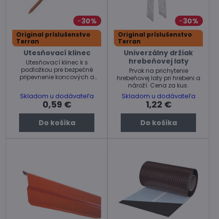
30%
30%
Original príslušenstvo
Original príslušenstvo
Terran
Terran
Utesňovací klinec
Univerzálny držiak
hrebeňovej laty
Utesňovací klinec k s
podložkou pre bezpečné
Prvok na prichytenie
pripevnenie koncových a
hrebeňovej laty pri hrebeni a
rozdeľovacích hrebenáčov
nároží. Cena za kus.
Terran.
Skladom u dodávateľa
Skladom u dodávateľa
0,59 €
1,22 €
Do košíka
Do košíka