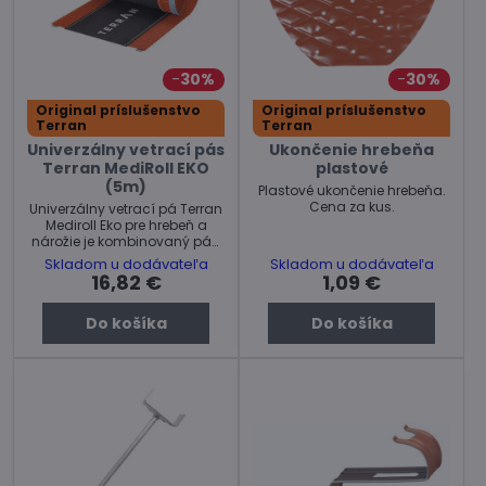
30%
30%
Original príslušenstvo
Original príslušenstvo
Terran
Terran
Univerzálny vetrací pás
Ukončenie hrebeňa
Terran MediRoll EKO
plastové
(5m)
Plastové ukončenie hrebeňa.
Cena za kus.
Univerzálny vetrací pá Terran
Mediroll Eko pre hrebeň a
nárožie je kombinovaný pás,
v strede tvorený pevnou
Skladom u dodávateľa
Skladom u dodávateľa
tkaninou pre zabeprečenie
16,82 €
1,09 €
prievzdušnosti a hliníkových
okrajov.
Do košíka
Do košíka