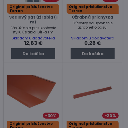
Original príslušenstvo
Original príslušenstvo
Terran
Terran
Sedlový pás úžľabia (1
Úžľabná príchytka
m)
Príchytky na upevnenie
úžľabného pásu.
Pás úžľabia pre ukončenie
styku úžľabia. Dĺžka 1 m.
Skladom u dodávateľa
Skladom u dodávateľa
12,83 €
0,28 €
Do košíka
Do košíka
30%
30%
Original príslušenstvo
Original príslušenstvo
Terran
Terran