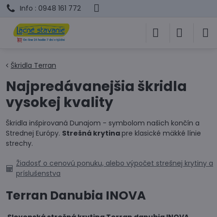
Info : 0948 161 772
Škridla Terran
Najpredávanejšia škridla
vysokej kvality
Škridla inšpirovaná Dunajom - symbolom našich končín a
Strednej Európy.
Strešná krytina
pre klasické mäkké línie
strechy.
Žiadosť o cenovú ponuku, alebo výpočet strešnej krytiny a
príslušenstva
Terran Danubia INOVA