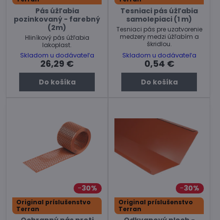
Pás úžľabia
Tesniaci pás úžľabia
pozinkovaný - farebný
samolepiaci (1 m)
(2m)
Tesniaci pás pre uzatvorenie
medzery medzi úžľabím a
Hliníkový pás úžľabia
škridlou.
lakoplast.
Skladom u dodávateľa
Skladom u dodávateľa
26,29 €
0,54 €
Do košíka
Do košíka
30%
30%
Original príslušenstvo
Original príslušenstvo
Terran
Terran