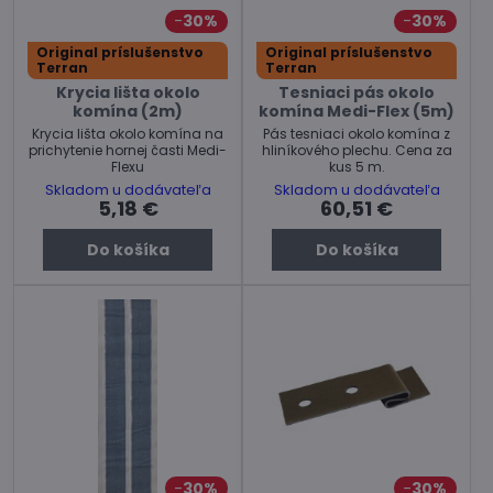
30%
30%
Original príslušenstvo
Original príslušenstvo
Terran
Terran
Krycia lišta okolo
Tesniaci pás okolo
komína (2m)
komína Medi-Flex (5m)
Krycia lišta okolo komína na
Pás tesniaci okolo komína z
prichytenie hornej časti Medi-
hliníkového plechu. Cena za
Flexu
kus 5 m.
Skladom u dodávateľa
Skladom u dodávateľa
5,18 €
60,51 €
Do košíka
Do košíka
30%
30%