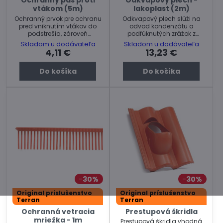
Ochranný pás proti
Odkvapový plech -
vtákom (5m)
lakoplast (2m)
Ochranný prvok pre ochranu
Odkvapový plech slúži na
pred vniknutím vtákov do
odvod kondenzátu a
podstrešia, zároveň
podfúknutých zrážok z
umožňuje nasávanie
podstrešia.
Skladom u dodávateľa
Skladom u dodávateľa
vzduchu do podstrešia.
4,11 €
13,23 €
Do košíka
Do košíka
30%
30%
Original príslušenstvo
Original príslušenstvo
Terran
Terran
Ochranná vetracia
Prestupová škridla
mriežka - 1m
Prestupová škridla vhodná