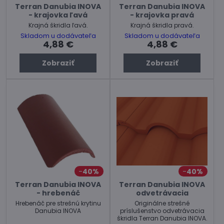
Terran Danubia INOVA
Terran Danubia INOVA
- krajovka ľavá
- krajovka pravá
Krajná škridla ľavá.
Krajná škridla pravá.
Skladom u dodávateľa
Skladom u dodávateľa
4,88 €
4,88 €
Zobraziť
Zobraziť
40%
40%
Terran Danubia INOVA
Terran Danubia INOVA
- hrebenáč
odvetrávacia
Hrebenáč pre strešnú krytinu
Originálne strešné
Danubia INOVA
príslušenstvo odvetrávacia
škridla Terran Danubia INOVA.