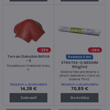
33%
20%
Terran Danubia INOVA
Dodanie 3 dni
- X
STROTEX-Q MEDIUM
Rozdeľovací hrebenáč tvaru
150g/m2
X.
Strešná fólia pre strechy s
plným debnením, Cena za
balenie 75m2.
Skladom u dodávateľa
Skladom u dodávateľa
14,28 €
70,85 €
Zobraziť
Do košíka