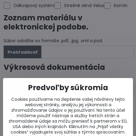
Odkvapový systém
Strešné okná Velux
Komín
Zoznam materiálu v
elektronickej podobe.
Súbor odošlite vo formáte .pdf, .jpg, .xml a pod.
Výkresová dokumentácia
Pôdorys strechy
Predvoľby súkromia
Cookies používame na zlepšenie vašej návštevy tejto
webovej stránky, analýzu jej výkonnosti a
Rez domom
zhromažďovanie údajov o jej používaní. Na tento účel
môžeme použiť nástroje a služby tretích strán a
zhromaždené údaje sa môžu preniesť k partnerom v EÚ,
USA alebo iných krajinách. Kliknutím na „Prijať všetky
cookies“ vyjadrujete svoj súhlas s týmto spracovaním.
Dalšie výkresy