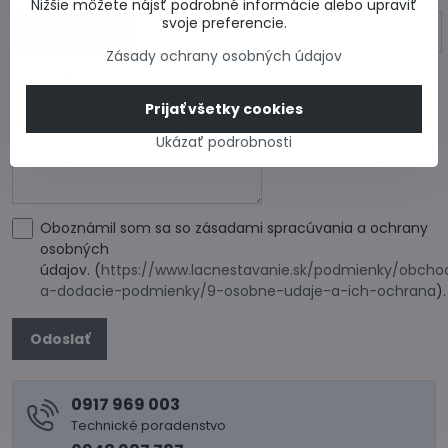
Nižšie môžete nájsť podrobné informácie alebo upraviť
svoje preferencie.
Zásady ochrany osobných údajov
Poznámka
Prijať všetky cookies
Ukázať podrobnosti
Oboznámil som sa so zásadami spracúvania a ochrany
osobných
údajov. (
https://www.lacnestavanie.sk/podmienky/obcho
a-dodacie-podmienky/9-osobne-udaje-a-ich-ochrana
)
Odoslať
0917 969 003
Technické poradenstvo