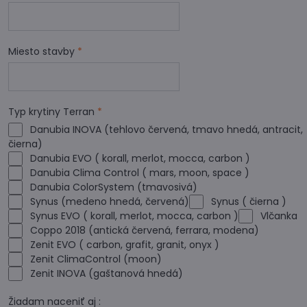
Miesto stavby
*
Typ krytiny Terran
*
Danubia INOVA (tehlovo červená, tmavo hnedá, antracit,
čierna)
Danubia EVO ( korall, merlot, mocca, carbon )
Danubia Clima Control ( mars, moon, space )
Danubia ColorSystem (tmavosivá)
Synus (medeno hnedá, červená)
Synus ( čierna )
Synus EVO ( korall, merlot, mocca, carbon )
Vlčanka
Coppo 2018 (antická červená, ferrara, modena)
Zenit EVO ( carbon, grafit, granit, onyx )
Zenit ClimaControl (moon)
Zenit INOVA (gaštanová hnedá)
Žiadam naceniť aj :