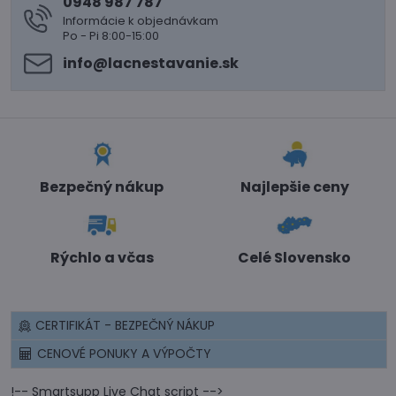
0948 987 787
Informácie k objednávkam
Po - Pi 8:00-15:00
info​@lacnestavanie​.sk
Bezpečný nákup
Najlepšie ceny
Rýchlo a včas
Celé Slovensko
CERTIFIKÁT - BEZPEČNÝ NÁKUP
CENOVÉ PONUKY A VÝPOČTY
!-- Smartsupp Live Chat script -->