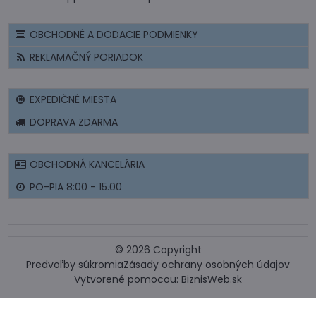
OBCHODNÉ A DODACIE PODMIENKY
REKLAMAČNÝ PORIADOK
EXPEDIČNÉ MIESTA
DOPRAVA ZDARMA
OBCHODNÁ KANCELÁRIA
PO-PIA 8:00 - 15.00
©
2026
Copyright
Predvoľby súkromia
Zásady ochrany osobných údajov
Vytvorené pomocou:
BiznisWeb.sk