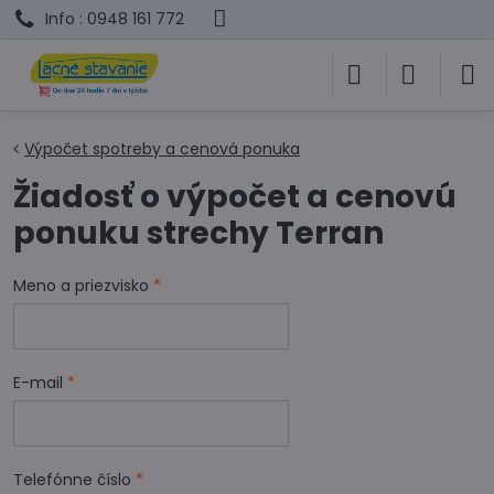
Info : 0948 161 772
Výpočet spotreby a cenová ponuka
Žiadosť o výpočet a cenovú
ponuku strechy Terran
Meno a priezvisko
*
E-mail
*
Telefónne číslo
*