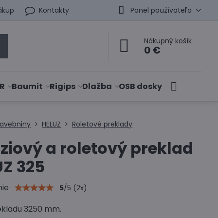
ákup
Kontakty
Panel používateľa
Nákupný košík
0 €
R
Baumit
Rigips
Dlažba
OSB dosky
tavebniny
HELUZ
Roletové preklady
ziový a roletový preklad
UZ 325
nie
5
/
5
(
2
x)
ekladu 3250 mm.