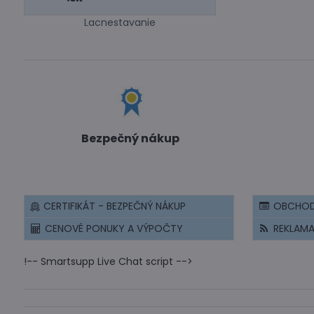
Lacnestavanie
Bezpečný nákup
CERTIFIKÁT - BEZPEČNÝ NÁKUP
OBCHOD
CENOVÉ PONUKY A VÝPOČTY
REKLAM
!-- Smartsupp Live Chat script -->