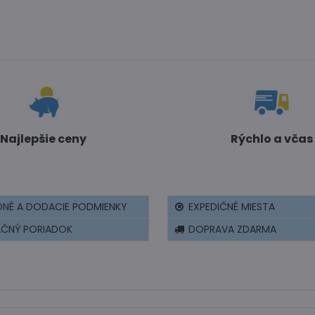
Najlepšie ceny
Rýchlo a včas
NÉ A DODACIE PODMIENKY
EXPEDIČNÉ MIESTA
AČNÝ PORIADOK
DOPRAVA ZDARMA