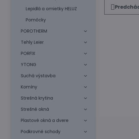
Predchád
Lepidlá a omietky HELUZ
Pomôcky
POROTHERM
Tehly Leier
PORFIX
YTONG
Suchá výstavba
Komíny
Strešná krytina
Strešné okná
Plastové okná a dvere
Podkrovné schody