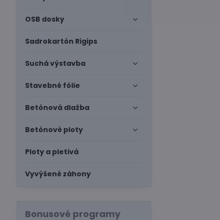
OSB dosky
Sadrokartón Rigips
Suchá výstavba
Stavebné fólie
Betónová dlažba
Betónové ploty
Ploty a pletivá
Vyvýšené záhony
Bonusové programy