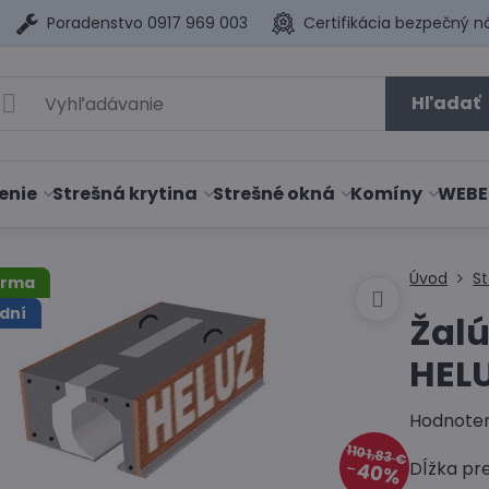
Poradenstvo 0917 969 003
Certifikácia bezpečný n
Hľadať
enie
Strešná krytina
Strešné okná
Komíny
WEBE
Úvod
S
arma
dní
Žalú
HEL
Hodnote
1101,83 €
Dĺžka pr
40%