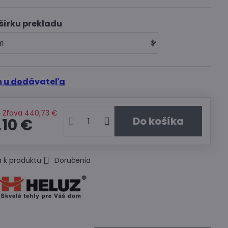
šírku prekladu
 u dodávateľa
€
Zľava
440,73 €
Do košíka
,10 €
 k produktu
Doručenia