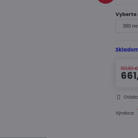
Vyberte 
Skladom
1101,83 
661
Otázka
Výrobca: