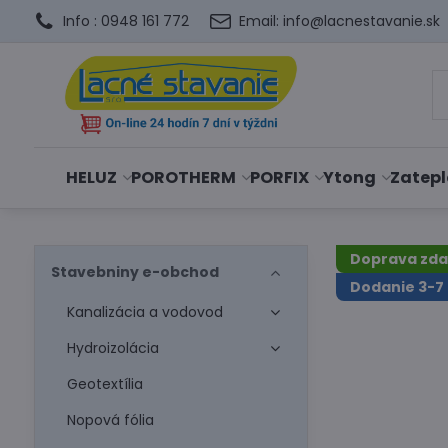
Info : 0948 161 772
Email: info@lacnestavanie.sk
HELUZ
POROTHERM
PORFIX
Ytong
Zatepl
Doprava zd
Stavebniny e-obchod
Dodanie 3-7 
Kanalizácia a vodovod
Hydroizolácia
Geotextília
Nopová fólia