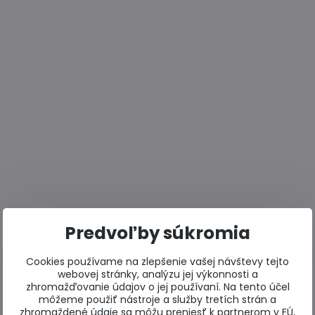
Predvoľby súkromia
Cookies používame na zlepšenie vašej návštevy tejto
webovej stránky, analýzu jej výkonnosti a
zhromažďovanie údajov o jej používaní. Na tento účel
môžeme použiť nástroje a služby tretích strán a
zhromaždené údaje sa môžu preniesť k partnerom v EÚ,