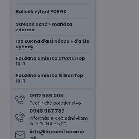
Balíček výhod PORFIX
Strešné okná + markíza
zdarma
100 EUR na ďalší nákup + ďalšie
výhody
Fasádna omietka CrystalTop
10+1
Fasádna omietka SilikonTop
10+1
0917 969 003
Technické poradenstvo
0948 987 787
Informácie k objednávkam
Po - Pi 8:00-15:00
info​@lacnestavanie​
.sk