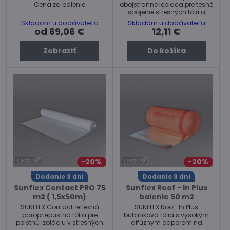
Cena za balenie
obojstranne lepiaca pre tesné
spojenie strešných fólií a
membrán.
Skladom u dodávateľa
Skladom u dodávateľa
od 69,06 €
12,11 €
Zobraziť
Do košíka
20%
20%
Dodanie 3 dni
Dodanie 3 dni
Sunflex Contact PRO 75
Sunflex Roof - In Plus
m2 ( 1,5x50m)
balenie 50 m2
SUNFLEX Contact reflexná
SUNFLEX Roof-In Plus
paropriepustná fólia pre
bublinková fólia s vysokým
poistnú izoláciu v strešných
difúznym odporom na