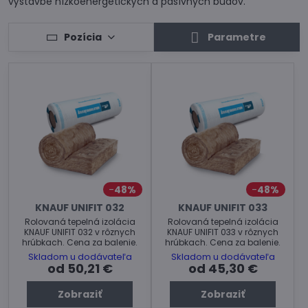
výstavbe nízkoenergetických a pasívnych budov.
Pozícia
Parametre
48%
48%
KNAUF UNIFIT 032
KNAUF UNIFIT 033
Rolovaná tepelná izolácia
Rolovaná tepelná izolácia
KNAUF UNIFIT 032 v rôznych
KNAUF UNIFIT 033 v rôznych
hrúbkach. Cena za balenie.
hrúbkach. Cena za balenie.
Skladom u dodávateľa
Skladom u dodávateľa
od 50,21 €
od 45,30 €
Zobraziť
Zobraziť