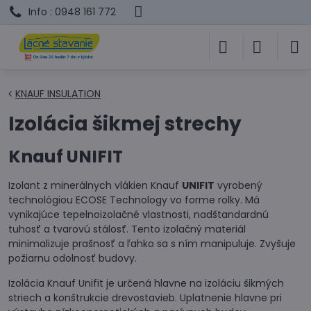
Info : 0948 161 772
KNAUF INSULATION
Izolácia šikmej strechy
Knauf UNIFIT
Izolant z minerálnych vlákien Knauf
UNIFIT
vyrobený
technológiou ECOSE Technology vo forme rolky. Má
vynikajúce tepelnoizolačné vlastnosti, nadštandardnú
tuhosť a tvarovú stálosť. Tento izolačný materiál
minimalizuje prašnosť a ľahko sa s ním manipuluje. Zvyšuje
požiarnu odolnosť budovy.
Izolácia Knauf Unifit je určená hlavne na izoláciu šikmých
striech a konštrukcie drevostavieb. Uplatnenie hlavne pri