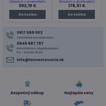
konštrukciách. Cena za
použitie ako
Skladom u dodávateľa
Skladom u dodávateľa
balenie.
parotesnámembrána na
392,19 €
178,51 €
ochranu tepelnej izolácie
proti vlhkosti s
Do košíka
Do košíka
tepelnoizolačným účinkom.
Cena za balenie.
0917 969 003
Technické poradenstvo
0948 987 787
Informácie k objednávkam
Po - Pi 8:00-15:00
info​@lacnestavanie​.sk
Bezpečný nákup
Najlepšie ceny