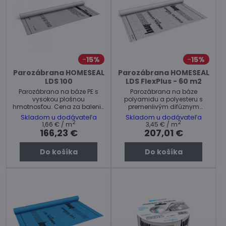
15%
15%
Parozábrana HOMESEAL
Parozábrana HOMESEAL
LDS 100
LDS FlexPlus - 60 m2
Parozábrana na báze PE s
Parozábrana na báze
vysokou plošnou
polyamidu a polyesteru s
hmotnosťou. Cena za balenie
premenlivým difúznym
100 m²
odporom.
Skladom u dodávateľa
Skladom u dodávateľa
2
2
1,66 €
/ m
3,45 €
/ m
166,23 €
207,01 €
Do košíka
Do košíka