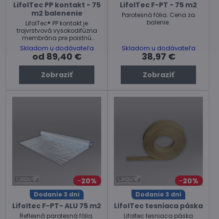
LifolTec PP kontakt - 75
LifolTec F-PT - 75 m2
m2 balenenie
Parotesná fólia. Cena za
balenie.
LifolTec® PP kontakt je
trojvrstvová vysokodifúzna
membrána pre poistnú
izoláciu v strešných
Skladom u dodávateľa
Skladom u dodávateľa
konštrukciách. Cena za
od 89,40 €
38,97 €
balenie.
Zobraziť
Zobraziť
20%
20%
Dodanie 3 dni
Dodanie 3 dni
Lifoltec F-PT- ALU 75 m2
LifolTec tesniaca páska
Reflexná parotesná fólia.
Lifoltec tesniaca páska