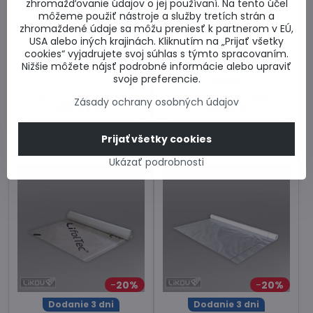
zhromažďovanie údajov o jej používaní. Na tento účel
môžeme použiť nástroje a služby tretích strán a
zhromaždené údaje sa môžu preniesť k partnerom v EÚ,
HOMESEAL LDS Solifit
Tmel HOMESEAL LDS
USA alebo iných krajinách. Kliknutím na „Prijať všetky
Solimur
Tesniaca páska 60mm x
cookies“ vyjadrujete svoj súhlas s týmto spracovaním.
25m . Cena za kus.
Tesniaci tmel Knauf
Nižšie môžete nájsť podrobné informácie alebo upraviť
HOMESEAL. Cena za ks
svoje preferencie.
(310ml).
Skladom u dodávateľa
Skladom u dodávateľa
Zásady ochrany osobných údajov
35,67 €
10,46 €
Do košíka
Do košíka
Prijať všetky cookies
Ukázať podrobnosti
20%
20%
Dodanie 3 dni
Dodanie 3 dni