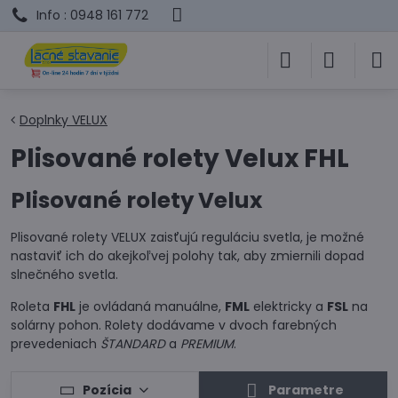
Info : 0948 161 772
Doplnky VELUX
Plisované rolety Velux FHL
Plisované rolety Velux
Plisované rolety VELUX zaisťujú reguláciu svetla, je možné
nastaviť ich do akejkoľvej polohy tak, aby zmiernili dopad
slnečného svetla.
Roleta
FHL
je ovládaná manuálne,
FML
elektricky a
FSL
na
solárny pohon. Rolety dodávame v dvoch farebných
prevedeniach
ŠTANDARD
a
PREMIUM
.
Pozícia
Parametre