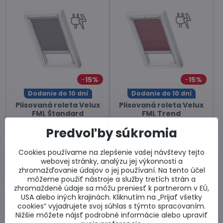
15%
15%
Dodanie do 10 dní
Dodanie do 10 dní
Plisovaná roleta Velux
Plisovaná roleta Velux
FML Štandard
FML Trend
Velux plisovaná roleta FML s
Velux plisovaná roleta FML
Predvoľby súkromia
elektrickým ovládaním.
elektrickým ovládaním.
Skladom u dodávateľa
Skladom u dodávateľa
od 213,36 €
od 227,80 €
Cookies používame na zlepšenie vašej návštevy tejto
webovej stránky, analýzu jej výkonnosti a
Zobraziť
Zobraziť
zhromažďovanie údajov o jej používaní. Na tento účel
môžeme použiť nástroje a služby tretích strán a
zhromaždené údaje sa môžu preniesť k partnerom v EÚ,
USA alebo iných krajinách. Kliknutím na „Prijať všetky
cookies“ vyjadrujete svoj súhlas s týmto spracovaním.
Nižšie môžete nájsť podrobné informácie alebo upraviť