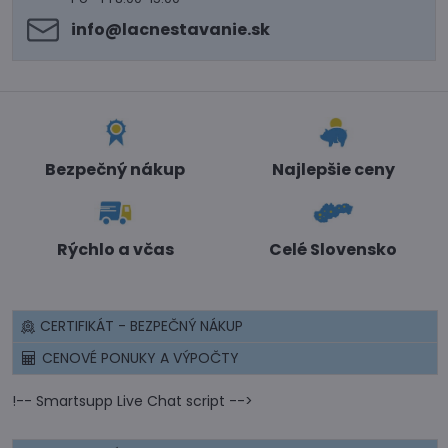
info​@lacnestavanie​.sk
Bezpečný nákup
Najlepšie ceny
Rýchlo a včas
Celé Slovensko
CERTIFIKÁT - BEZPEČNÝ NÁKUP
CENOVÉ PONUKY A VÝPOČTY
!-- Smartsupp Live Chat script -->