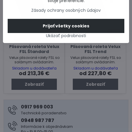
svoje preferencie.
Zásady ochrany osobných údajov
Prijať všetky cookies
15%
15%
Ukázať podrobnosti
Dodanie do 10 dní
Dodanie do 10 dní
Plisovaná roleta Velux
Plisovaná roleta Velux
FSL Štandard
FSL Trend
Velux plisované rolety FSL so
Velux plisované rolety FSL so
solárnym ovládaním.
solárnym ovládaním.
Skladom u dodávateľa
Skladom u dodávateľa
od 213,36 €
od 227,80 €
Zobraziť
Zobraziť
0917 969 003
Technické poradenstvo
0948 987 787
Informácie k objednávkam
Po - Pi 8:00-15:00