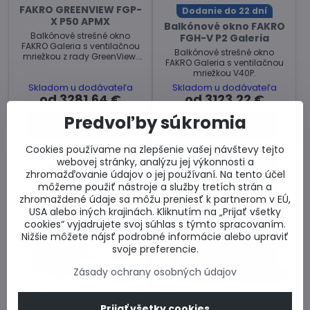
FAKRO GREENVIEW FGP-
Dodanie do 22 dní
X P50 APMX
Balkónové okno FAKRO
Balkónové strešné okno
FGH-V P2 Galeria
FAKRO Galeria s ventilačnou
Balkónové strešné okno
mriežkou z rady GreenView.
FAKRO Galeria s ventilačnou
Rôzne veľkosti.
mriežkou V40P.
Skladom u dodávateľa
Skladom u dodávateľa
od 3281,64 €
od 3123,22 €
Predvoľby súkromia
Zobraziť
Zobraziť
Cookies používame na zlepšenie vašej návštevy tejto
webovej stránky, analýzu jej výkonnosti a
zhromažďovanie údajov o jej používaní. Na tento účel
môžeme použiť nástroje a služby tretích strán a
zhromaždené údaje sa môžu preniesť k partnerom v EÚ,
USA alebo iných krajinách. Kliknutím na „Prijať všetky
cookies“ vyjadrujete svoj súhlas s týmto spracovaním.
Nižšie môžete nájsť podrobné informácie alebo upraviť
svoje preferencie.
Zásady ochrany osobných údajov
20%
20%
Dodanie do 22 dní
Dodanie do 22 dní
Prijať všetky cookies