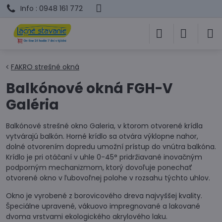
Info : 0948 161 772
FAKRO strešné okná
Balkónové okná FGH-V
Galéria
Balkónové strešné okno Galeria, v ktorom otvorené krídla
vytvárajú balkón. Horné krídlo sa otvára výklopne nahor,
dolné otvorením dopredu umožní prístup do vnútra balkóna.
Krídlo je pri otáčaní v uhle 0-45° pridržiavané inovačným
podporným mechanizmom, ktorý dovoľuje ponechať
otvorené okno v ľubovoľnej polohe v rozsahu týchto uhlov.
Okno je vyrobené z borovicového dreva najvyššej kvality.
Špeciálne upravené, vákuovo impregnované a lakované
dvoma vrstvami ekologického akrylového laku.