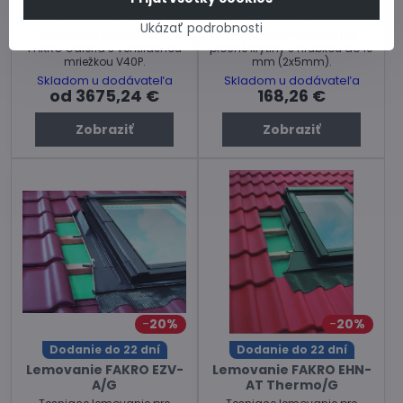
Balkónové okno FAKRO
Lemovanie FAKRO
FGH-V P5 Galeria
ESV/G
Ukázať podrobnosti
Balkónové strešné okno
Tesniace lemovanie pre
FAKRO Galeria s ventilačnou
ploché krytiny s hrúbkou do 10
mriežkou V40P.
mm (2x5mm).
Skladom u dodávateľa
Skladom u dodávateľa
od 3675,24 €
168,26 €
Zobraziť
Zobraziť
20%
20%
Dodanie do 22 dní
Dodanie do 22 dní
Lemovanie FAKRO EZV-
Lemovanie FAKRO EHN-
A/G
AT Thermo/G