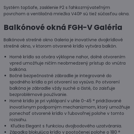
Systém topSafe, zasklenie P2 s ľahkozmývateľným
povrchom a ventilačná mriežka V40P sú tiež súčasťou okna.
Balkónové okná FGH-V Galéria
Balkónové strešné okno Galeria je inovatívne dvojkrídlové
strešné okno, v ktorom otvorené krídlo vytvára balkón.
Horné krídlo sa otvára výklopne nahor, dolné otvorením
vpred umožňuje ničím neobmedzený prístup do vnútra
balkóna.
Bočné bezpečnostné zábradlie je integrované do
spodného krídla a pri otvorení sa vysúva. Po otvorení
balkóna je zábradlie vždy suché a čisté, čo zaisťuje
bezproblémové používanie.
Horné krídlo je pri vyklápaní v uhle 0-45 ° pridržiavané
inovatívnym podporným mechanizmom, ktorý umožňuje
ponechať otvorené krídlo v ľubovoľnej polohe v tomto
rozsahu.
Kľučka Elegant s funkciou dvojbodového uzatvárania.
Západka blokujúca krídlo v pootočenej polohe o 180 °