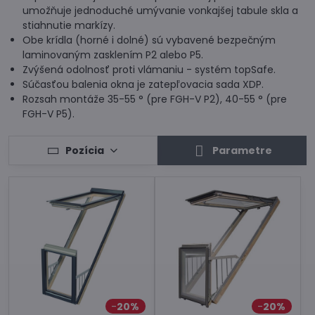
umožňuje jednoduché umývanie vonkajšej tabule skla a
stiahnutie markízy.
Obe krídla (horné i dolné) sú vybavené bezpečným
laminovaným zasklením P2 alebo P5.
Zvýšená odolnosť proti vlámaniu - systém topSafe.
Súčasťou balenia okna je zatepľovacia sada XDP.
Rozsah montáže 35-55 ° (pre FGH-V P2), 40-55 ° (pre
FGH-V P5).
Pozícia
Parametre
20%
20%