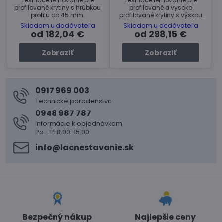
Tesniace lemovanie pre
Tesniace lemovanie pre
profilované krytiny s hrúbkou
profilované a vysoko
profilu do 45 mm.
profilované krytiny s výškou
profilu do 90 mm.
Skladom u dodávateľa
Skladom u dodávateľa
od 182,04 €
od 298,15 €
Zobraziť
Zobraziť
0917 969 003
Technické poradenstvo
0948 987 787
Informácie k objednávkam
Po - Pi 8:00-15:00
info​@lacnestavanie​.sk
Bezpečný nákup
Najlepšie ceny