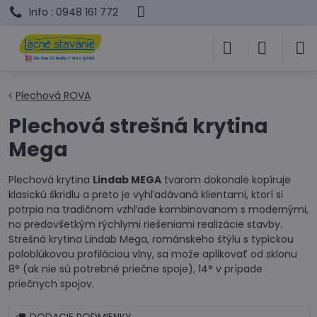
Info : 0948 161 772
Plechová ROVA
Plechová strešná krytina
Mega
Plechová krytina
Lindab MEGA
tvarom dokonale kopíruje
klasickú škridlu a preto je vyhľadávaná klientami, ktorí si
potrpia na tradičnom vzhľade kombinovanom s modernými,
no predovšetkým rýchlymi riešeniami realizácie stavby.
Strešná krytina Lindab Mega, románskeho štýlu s typickou
poloblúkovou profiláciou vlny, sa može aplikovať od sklonu
8° (ak nie sú potrebné priečne spoje), 14° v prípade
priečnych spojov.