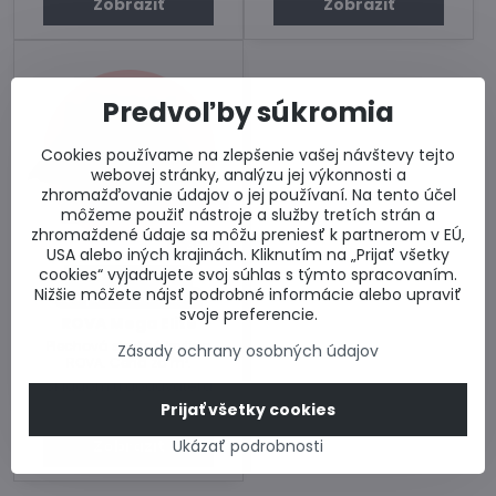
Zobraziť
Zobraziť
Predvoľby súkromia
Cookies používame na zlepšenie vašej návštevy tejto
webovej stránky, analýzu jej výkonnosti a
zhromažďovanie údajov o jej používaní. Na tento účel
môžeme použiť nástroje a služby tretích strán a
zhromaždené údaje sa môžu preniesť k partnerom v EÚ,
35%
USA alebo iných krajinách. Kliknutím na „Prijať všetky
cookies“ vyjadrujete svoj súhlas s týmto spracovaním.
Dodanie 10 dní
Nižšie môžete nájsť podrobné informácie alebo upraviť
Doprava zdarma
svoje preferencie.
ROVA Mega Elite
Plechová strešná krytina
Zásady ochrany osobných údajov
ROVA. Cena za m².
Skladom u dodávateľa
11,27 €
Prijať všetky cookies
Zobraziť
Ukázať podrobnosti