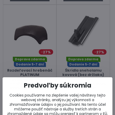
27%
27%
Doprava zdarma
Doprava zdarma
Dodanie 5-7 dní
Dodanie 5-7 dní
Rozdeľovací hrebenáč
Škridla sneholamu
PLATINUM
kovová (bez držiaka)
PLATINUM
Prvky pre hrebeň a nárožie -
Predvoľby súkromia
rozdeľovací hrebenáč pre
Škridla sneholamu pre krytinu
krytinu Bramac Platinum.
Bramac Platinum.
Skladom u dodávateľa
Skladom u dodávateľa
Cookies používame na zlepšenie vašej návštevy tejto
26,81 €
33,66 €
webovej stránky, analýzu jej výkonnosti a
zhromažďovanie údajov o jej používaní. Na tento účel
Zobraziť
Do košíka
môžeme použiť nástroje a služby tretích strán a
zhromaždené údaje sa môžu preniesť k partnerom v EÚ,