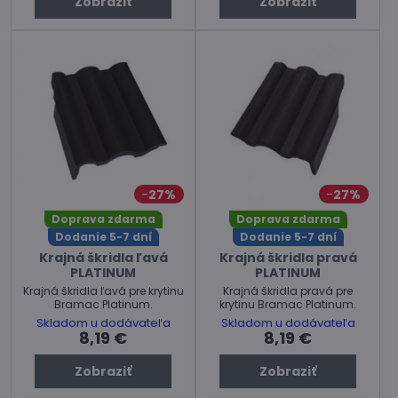
Zobraziť
Zobraziť
27%
27%
Doprava zdarma
Doprava zdarma
Dodanie 5-7 dní
Dodanie 5-7 dní
Krajná škridla ľavá
Krajná škridla pravá
PLATINUM
PLATINUM
Krajná škridla ľavá pre krytinu
Krajná škridla pravá pre
Bramac Platinum.
krytinu Bramac Platinum.
Skladom u dodávateľa
Skladom u dodávateľa
8,19 €
8,19 €
Zobraziť
Zobraziť