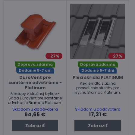
27%
27%
Doprava zdarma
Doprava zdarma
Dodanie 5-7 dní
Dodanie 5-7 dní
DuroVent pre
Plexi škridla PLATINUM
sanitárne odvetranie -
Plexi škridla slúži na
Platinum
presvetlenie strechy pre
krytinu Bramac Platinum.
Prestupy v strešnej krytine -
Sada DuroVent pre sanitárne
odvetranie Bramac Platinum.
Skladom u dodávateľa
Skladom u dodávateľa
94,66 €
17,31 €
Zobraziť
Zobraziť