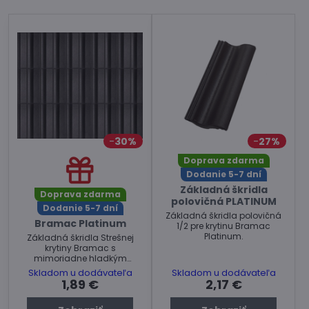
30%
27%
Doprava zdarma
Dodanie 5-7 dní
Základná škridla
Doprava zdarma
polovičná PLATINUM
Dodanie 5-7 dní
Základná škridla polovičná
Bramac Platinum
1/2 pre krytinu Bramac
Platinum.
Základná škridla Strešnej
krytiny Bramac s
mimoriadne hladkým
povrchom a metalickým
Skladom u dodávateľa
Skladom u dodávateľa
vzhľadom s extrémnou
1,89 €
2,17 €
odolnosťou.