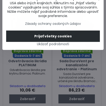
USA alebo iných krajinách. Kliknutím na „Prijať všetky
cookies“ vyjadrujete svoj súhlas s týmto spracovaním.
Nižšie môžete nájsť podrobné informácie alebo upraviť
svoje preferencie.
Zásady ochrany osobných údajov
Prijať všetky cookies
Ukázať podrobnosti
27%
27%
Doprava zdarma
Doprava zdarma
Dodanie 5-7 dní
Dodanie 5-7 dní
Odvetrávacia škridla
Sada DuroVent pre
PLATINUM
kanalizačné
odvetranie - Platinum
Odvetrávacia škridla pre
krytinu Bramac Platinum.
Sada DuroVent pre
kanalizačné odvetranie ,
určené pre škridlu Bramac
Platinum
Skladom u dodávateľa
Skladom u dodávateľa
10,06 €
86,23 €
Zobraziť
Zobraziť