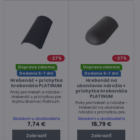
27%
27%
Doprava zdarma
Doprava zdarma
Dodanie 5-7 dní
Dodanie 5-7 dní
Hrebenáč + príchytka
Hrebenáč na
hrebenáča PLATINUM
ukončenie nárožia +
príchytka hrebenáča
Prvky pre hrebeň a nárožie -
PLATINUM
Hrebenáč s príchytkou pre
krytinu Bramac Platinum.
Prvky pre hrebeň a nárožie -
Hrebenáč na ukončenie
nárožia s príchytkou pre
krytinu Bramac Klasik (Star).
Skladom u dodávateľa
Skladom u dodávateľa
7,74 €
18,79 €
Zobraziť
Zobraziť