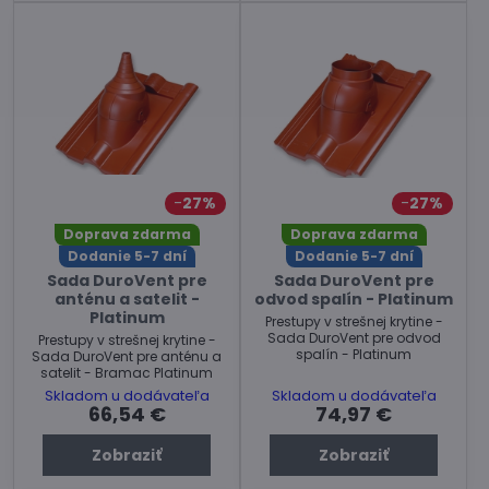
27%
27%
Doprava zdarma
Doprava zdarma
Dodanie 5-7 dní
Dodanie 5-7 dní
Sada DuroVent pre
Sada DuroVent pre
anténu a satelit -
odvod spalín - Platinum
Platinum
Prestupy v strešnej krytine -
Sada DuroVent pre odvod
Prestupy v strešnej krytine -
spalín - Platinum
Sada DuroVent pre anténu a
satelit - Bramac Platinum
Skladom u dodávateľa
Skladom u dodávateľa
66,54 €
74,97 €
Zobraziť
Zobraziť