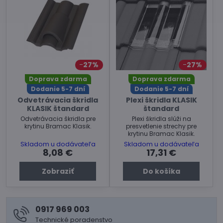
27%
27%
Doprava zdarma
Doprava zdarma
Dodanie 5-7 dní
Dodanie 5-7 dní
Odvetrávacia škridla
Plexi škridla KLASIK
KLASIK štandard
štandard
Odvetrávacia škridla pre
Plexi škridla slúži na
krytinu Bramac Klasik.
presvetlenie strechy pre
krytinu Bramac Klasik.
Skladom u dodávateľa
Skladom u dodávateľa
8,08 €
17,31 €
Zobraziť
Do košíka
0917 969 003
Technické poradenstvo