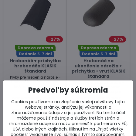
27%
27%
Doprava zdarma
Doprava zdarma
Dodanie 5-7 dní
Dodanie 5-7 dní
Hrebenáč + príchytka
Hrebenáč na
hrebenáča KLASIK
ukončenie nárožia +
štandard
príchytka + vrut KLASIK
štandard
Prvky pre hrebeň a nárožie -
Hrebenáč s príchytkou pre
Prvky pre hrebeň a nárožie -
krytinu Bramac Klasiik.
Hrebenáč na ukončenie
Predvoľby súkromia
nárožia s príchytkou pre
krytinu Bramac Klasik.
Skladom u dodávateľa
Skladom u dodávateľa
Cookies používame na zlepšenie vašej návštevy tejto
5,52 €
11,91 €
webovej stránky, analýzu jej výkonnosti a
zhromažďovanie údajov o jej používaní. Na tento účel
Zobraziť
Zobraziť
môžeme použiť nástroje a služby tretích strán a
zhromaždené údaje sa môžu preniesť k partnerom v EÚ,
USA alebo iných krajinách. Kliknutím na „Prijať všetky
cookies“ vyjadrujete svoj súhlas s týmto spracovaním.