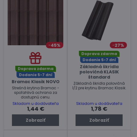
45%
27%
Doprava zdarma
Dodanie 5-7 dní
Základná škridla
Doprava zdarma
polovičná KLASIK
Dodanie 5-7 dní
štandard
Bramac Klasik NOVO
Základná škridla polovičná
Strešná krytina Bramac -
1/2 pre krytinu Bramac Klasik.
spoľahlivá ochrana za
dostupnú cenu.
Skladom u dodávateľa
Skladom u dodávateľa
1,44 €
1,78 €
Zobraziť
Zobraziť