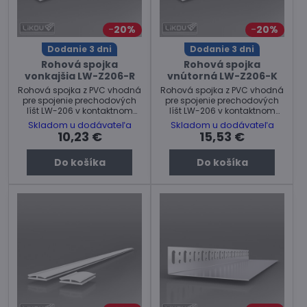
20%
20%
Dodanie 3 dni
Dodanie 3 dni
Rohová spojka
Rohová spojka
vonkajšia LW-Z206-R
vnútorná LW-Z206-K
Rohová spojka z PVC vhodná
Rohová spojka z PVC vhodná
pre spojenie prechodových
pre spojenie prechodových
líšt LW-206 v kontaktnom
líšt LW-206 v kontaktnom
zatepľovacom systéme.
zatepľovacom systéme.
Skladom u dodávateľa
Skladom u dodávateľa
Cena za balenie.
Cena za balenie.
10,23 €
15,53 €
Do košíka
Do košíka