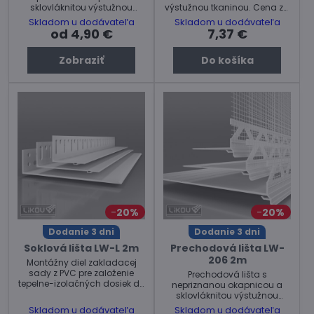
sklovláknitou výstužnou
výstužnou tkaninou. Cena za
tkaninou pre fasádne dosky v
kus
Skladom u dodávateľa
Skladom u dodávateľa
odvetraných fasádnych
od 4,90 €
7,37 €
systémoch s omietou.
Zobraziť
Do košíka
20%
20%
Dodanie 3 dni
Dodanie 3 dni
Soklová lišta LW-L 2m
Prechodová lišta LW-
206 2m
Montážny diel zakladacej
sady z PVC pre založenie
Prechodová lišta s
tepelne-izolačných dosiek do
nepriznanou okapnicou a
roviny v kontaktnom
sklovláknitou výstužnou
zatepľovacom systéme.
tkaninou. Cena za kus.
Skladom u dodávateľa
Skladom u dodávateľa