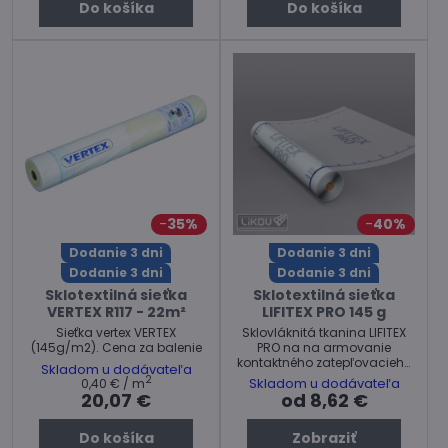
Do košíka
Do košíka
35%
40%
Dodanie 3 dni
Dodanie 3 dni
Dodanie 3 dni
Dodanie 3 dni
Sklotextilná sieťka
Sklotextilná sieťka
VERTEX R117 - 22m²
LIFITEX PRO 145 g
Sieťka vertex VERTEX
Sklovláknitá tkanina LIFITEX
(145g/m2). Cena za balenie
PRO na na armovanie
kontaktného zatepľovacieho
Skladom u dodávateľa
systému – ETICS alebo
2
Skladom u dodávateľa
0,40 €
/ m
vnútorných a vonkajších
20,07 €
od 8,62 €
omietok
Do košíka
Zobraziť