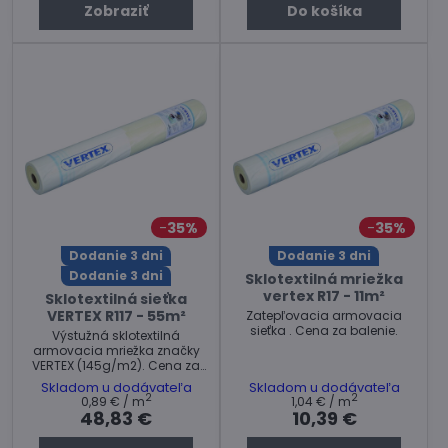
Zobraziť
Do košíka
alebo oplechovaním a
omietkou v kontaktnom
zatepľovacom systéme -
ETICS. Cena za kus.
35%
35%
Dodanie 3 dni
Dodanie 3 dni
Dodanie 3 dni
Sklotextilná mriežka
vertex R17 - 11m²
Sklotextilná sieťka
VERTEX R117 - 55m²
Zatepľovacia armovacia
sieťka . Cena za balenie.
Výstužná sklotextilná
armovacia mriežka značky
VERTEX (145g/m2). Cena za
balenie.
Skladom u dodávateľa
Skladom u dodávateľa
2
2
0,89 €
/ m
1,04 €
/ m
48,83 €
10,39 €