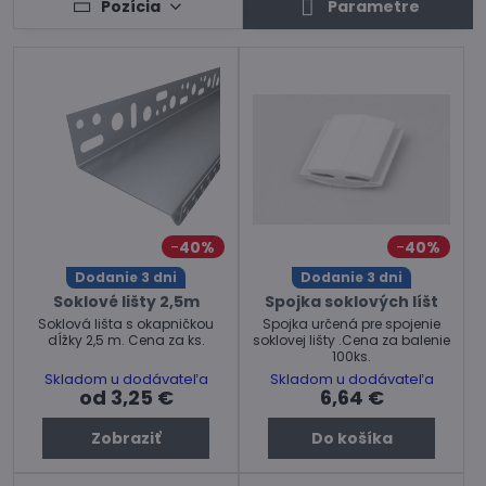
Pozícia
Parametre
40%
40%
Dodanie 3 dni
Dodanie 3 dni
Soklové lišty 2,5m
Spojka soklových líšt
Soklová lišta s okapničkou
Spojka určená pre spojenie
dĺžky 2,5 m. Cena za ks.
soklovej lišty .Cena za balenie
100ks.
Skladom u dodávateľa
Skladom u dodávateľa
od 3,25 €
6,64 €
Zobraziť
Do košíka