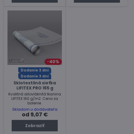
40%
Dodanie 3 dni
Dodanie 3 dni
Sklotextilná sieťka
LIFITEX PRO 165 g
Kvalitná sklovláknitá tkanina
LIFITEX 160 g/m2. Cena za
balenie.
Skladom u dodávateľa
od 9,07 €
Zobraziť