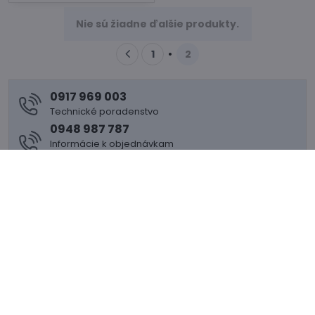
Nie sú žiadne ďalšie produkty.
1
2
0917 969 003
Technické poradenstvo
0948 987 787
Informácie k objednávkam
Po - Pi 8:00-15:00
info​@lacnestavanie​.sk
Bezpečný nákup
Najlepšie ceny