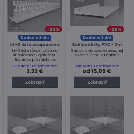
20%
20%
Dodanie 3 dni
Dodanie 3 dni
LE-G lišta okapnicová
Soklové lišty PVC - 2m
LE-G lišta okapnicová so
Sada na založenie fasádnej
sklovláknitou výstužnou
izolácie. Cena za balenie.
tkaninou pre zaistenie
dilatujúceho spoja medzi
Skladom u dodávateľa
Skladom u dodávateľa
zakladacou lištou a
3,32 €
od 15,05 €
omietkou v kontaktnom
zatepľovacom systéme -
Zobraziť
Zobraziť
ETICS. Šírka 5mm, dĺžka
2,5m. Cena za ks.