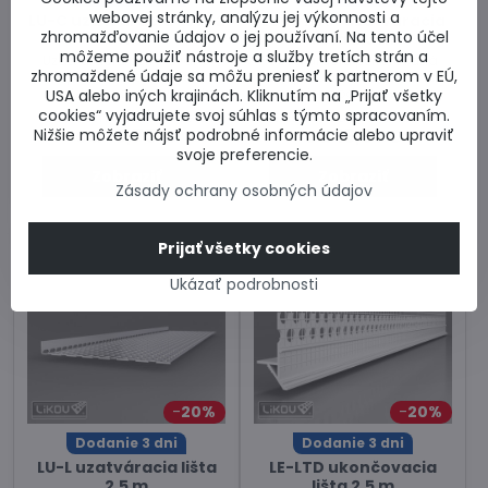
webovej stránky, analýzu jej výkonnosti a
LU-C uzatváracia lišta 2
LU-C MAX uzatváracia
zhromažďovanie údajov o jej používaní. Na tento účel
m
lišta 2,5 m
môžeme použiť nástroje a služby tretích strán a
Uzatváracia perforovaná
Uzatváracia perforovaná
zhromaždené údaje sa môžu preniesť k partnerom v EÚ,
lišta pre uzavretie vetracích
lišta pre uzavretie vetracích
medzier v odvetrávacích
medzier v odvetrávacích
USA alebo iných krajinách. Kliknutím na „Prijať všetky
fasádnych systémoch. Cena
fasádnych systémoch. Cena
cookies“ vyjadrujete svoj súhlas s týmto spracovaním.
Skladom u dodávateľa
Skladom u dodávateľa
za kus.
za kus.
od 13,75 €
od 13,51 €
Nižšie môžete nájsť podrobné informácie alebo upraviť
svoje preferencie.
Zobraziť
Zobraziť
Zásady ochrany osobných údajov
Prijať všetky cookies
Ukázať podrobnosti
20%
20%
Dodanie 3 dni
Dodanie 3 dni
LU-L uzatváracia lišta
LE-LTD ukončovacia
2,5 m
lišta 2,5 m