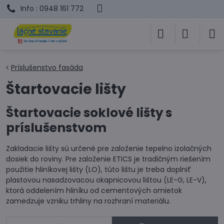
Info : 0948 161 772
Príslušenstvo fasáda
Štartovacie lišty
Štartovacie soklové lišty s
príslušenstvom
Zakladacie lišty sú určené pre založenie tepelno izolačných
dosiek do roviny. Pre založenie ETICS je tradičným riešením
použitie hliníkovej lišty (LO), túto lištu je treba doplniť
plastovou nasadzovacou okapnicovou lištou (LE-G, LE-V),
ktorá oddelením hliníku od cementových omietok
zamedzuje vzniku trhliny na rozhraní materiálu.