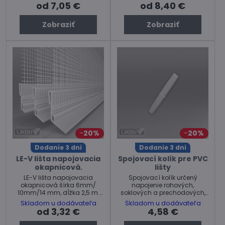
Cena za ks.
od 7,05 €
od 8,40 €
Zobraziť
Zobraziť
20%
20%
Dodanie 3 dni
Dodanie 3 dni
LE-V lišta napojovacia
Spojovací kolík pre PVC
okapnicová.
lišty
LE-V lišta napojovacia
Spojovací kolík určený
okapnicová šírka 6mm/
napojenie rohových,
10mm/14 mm, dĺžka 2,5 m.
soklových a prechodových,
Vrátane sklovláknitej
ukončovacích, nadpražných,
Skladom u dodávateľa
Skladom u dodávateľa
výstužnej tkaniny pre
bosážnych a dilatačných
od 3,32 €
4,58 €
zaistenie dilatujúceho spoja
PVC líšt od výrobcu LIKOV.
medzi zakladacou lištou
Cena za balenie