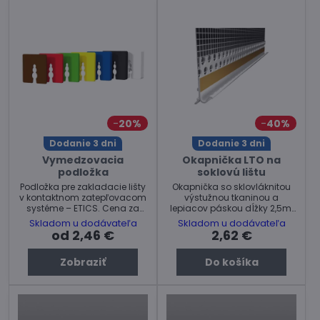
20%
40%
Dodanie 3 dni
Dodanie 3 dni
Vymedzovacia
Okapnička LTO na
podložka
soklovú lištu
Podložka pre zakladacie lišty
Okapnička so sklovláknitou
v kontaktnom zatepľovacom
výstužnou tkaninou a
systéme – ETICS. Cena za
lepiacov páskou dĺžky 2,5m.
balenie.
Cena za ks.
Skladom u dodávateľa
Skladom u dodávateľa
od 2,46 €
2,62 €
Zobraziť
Do košíka