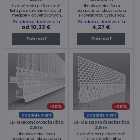
Uzatváracia perforovaná
Ukončovacia lišta s
lišta pre uzavretie vetracích
nepriznanou okapnicou a
medzier v odvetrávaných
sklovláknitou výstužnou
fasádnych systémoch. Cena
tkaninou pre fasádne dosky v
Skladom u dodávateľa
Skladom u dodávateľa
za kus.
odvetraných fasádnych
od 10,33 €
4,27 €
systémoch s omietou.
Zobraziť
Zobraziť
20%
20%
Dodanie 3 dni
Dodanie 3 dni
LE-N ukončovacia lišta
LX-DB uzatváracia lišta
2,5 m
2,5 m
Ukončovacia lišta s
Uzatváracia perforovaná
nepriznanou okapnicou a
lišta so sklovláknitou