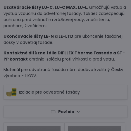
Uzatváracie lišty LU-C, LU-C MAX, LU-L,
umožňujú vstup a
výstup vzduchu do odvetranej fasády. Taktiež zabezpečujú
ochranu pred vniknutím zrážkovej vody, znečistenia,
prachom, živočíchmi.
Ukončovacie lišty LE-N a LE-LTD
pre ukončenie fasádnej
dosky v odvetraj fasáde.
Kontaktné difúzne fólie DIFLLEX Thermo Fassade a ST-
PP kontakt
chránia izoláciu proti vlhkosti a proti vetru.
Materiál pre odvetranú fasádu nám dodáva kvalitný Český
výrobca - LIKOV.
Izolácie pre odvetrané fasády
Pozícia