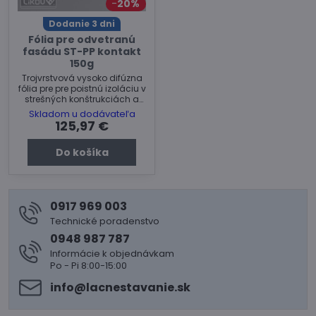
20%
Dodanie 3 dni
Fólia pre odvetranú
fasádu ST-PP kontakt
150g
Trojvrstvová vysoko difúzna
fólia pre pre poistnú izoláciu v
strešných konštrukciách a
systémoch vetraných fasád.
Skladom u dodávateľa
125,97 €
Do košíka
0917 969 003
Technické poradenstvo
0948 987 787
Informácie k objednávkam
Po - Pi 8:00-15:00
info​@lacnestavanie​.sk