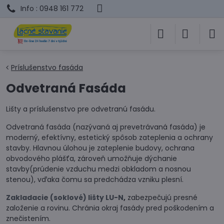
Info : 0948 161 772
Príslušenstvo fasáda
Odvetraná Fasáda
Lišty a príslušenstvo pre odvetranú fasádu.
Odvetraná fasáda (nazývaná aj prevetrávaná fasáda) je
moderný, efektívny, estetický spôsob zateplenia a ochrany
stavby. Hlavnou úlohou je zateplenie budovy, ochrana
obvodového plášťa, zároveň umožňuje dýchanie
stavby(prúdenie vzduchu medzi obkladom a nosnou
stenou), vďaka čomu sa predchádza vzniku plesní.
Zakladacie (soklové) lišty LU-N
,
zabezpečujú presné
založenie a rovinu. Chránia okraj fasády pred poškodením a
znečistením.