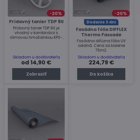
20%
20%
Prídavný tanier TDP 90
Dodanie 3 dni
Prídavný tanier TDP 90 je
Fasádna fólia DIFFLEX
vhodný v kombinácii s
Thermo Fassade
rámovou hmoždinkou KPS-
Fasádna difúzna fólia UV
FAST S pre stabilizáciu
odolná. Cena za balenie
tepelno-izolačného materiálu
75m2.
v odvetrávaných fasádnych
systémoch. Cena za balenie.
Skladom u dodávateľa
Skladom u dodávateľa
od 14,90 €
224,79 €
Zobraziť
Do košíka