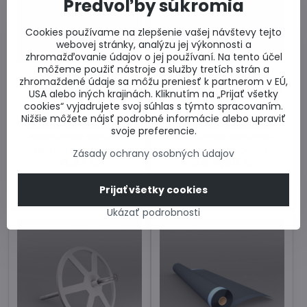
Predvoľby súkromia
Cookies používame na zlepšenie vašej návštevy tejto
webovej stránky, analýzu jej výkonnosti a
20%
20%
zhromažďovanie údajov o jej používaní. Na tento účel
môžeme použiť nástroje a služby tretích strán a
Dodanie 3 dni
Dodanie 3 dni
zhromaždené údaje sa môžu preniesť k partnerom v EÚ,
LE-LTD ukončovacia
LE-N ukončovacia lišta
USA alebo iných krajinách. Kliknutím na „Prijať všetky
lišta 2,5 m
2,5 m
cookies“ vyjadrujete svoj súhlas s týmto spracovaním.
Ukončovacia lišta s
Ukončovacia lišta s
Nižšie môžete nájsť podrobné informácie alebo upraviť
nepriznanou okapnicou a
nepriznanou okapnicou a
svoje preferencie.
sklovláknitou výstužnou
sklovláknitou výstužnou
tkaninou pre fasádne dosky v
tkaninou pre fasádne dosky v
Skladom u dodávateľa
Skladom u dodávateľa
Zásady ochrany osobných údajov
odvetraných fasádnych
odvetraných fasádnych
4,27 €
od 4,90 €
systémoch s omietou.
systémoch s omietou.
Zobraziť
Zobraziť
Prijať všetky cookies
Ukázať podrobnosti