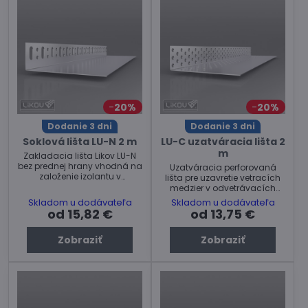
20%
20%
Dodanie 3 dni
Dodanie 3 dni
Soklová lišta LU-N 2 m
LU-C uzatváracia lišta 2
m
Zakladacia lišta Likov LU-N
bez prednej hrany vhodná na
Uzatváracia perforovaná
založenie izolantu v
lišta pre uzavretie vetracích
odvetrávacích fasádnych
medzier v odvetrávacích
systémoch. Cena za kus.
fasádnych systémoch. Cena
Skladom u dodávateľa
Skladom u dodávateľa
za kus.
od 15,82 €
od 13,75 €
Zobraziť
Zobraziť