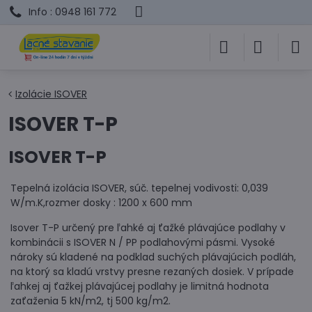
Info : 0948 161 772
Izolácie ISOVER
ISOVER T-P
ISOVER T-P
Tepelná izolácia ISOVER, súč. tepelnej vodivosti: 0,039
W/m.K,rozmer dosky : 1200 x 600 mm
Isover T-P určený pre ľahké aj ťažké plávajúce podlahy v
kombinácii s ISOVER N / PP podlahovými pásmi. Vysoké
nároky sú kladené na podklad suchých plávajúcich podláh,
na ktorý sa kladú vrstvy presne rezaných dosiek. V prípade
ľahkej aj ťažkej plávajúcej podlahy je limitná hodnota
zaťaženia 5 kN/m2, tj 500 kg/m2.