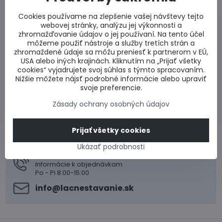
Isover nôž na rezanie
Doprava zdarma
Cookies používame na zlepšenie vašej návštevy tejto
izolácie
Dodanie 7 dní
webovej stránky, analýzu jej výkonnosti a
Nôž ISOVER na rezanie
Isover T-P λ = 0,037
zhromažďovanie údajov o jej používaní. Na tento účel
minerálnej vlny a polystyrénu.
Podlahová kročajová
môžeme použiť nástroje a služby tretích strán a
Dĺžka obojstranného ostria
izolácia ISOVER. Rôzne
280 mm, hrúbka 1,5 mm.
zhromaždené údaje sa môžu preniesť k partnerom v EÚ,
hrúbky. Cena za balenie.
USA alebo iných krajinách. Kliknutím na „Prijať všetky
Skladom u dodávateľa
Skladom u dodávateľa
cookies“ vyjadrujete svoj súhlas s týmto spracovaním.
od 50,48 €
12,39 €
Nižšie môžete nájsť podrobné informácie alebo upraviť
svoje preferencie.
Zobraziť
Do košíka
Zásady ochrany osobných údajov
Prijať všetky cookies
0917 969 003
Technické poradenstvo
Ukázať podrobnosti
0948 987 787
Informácie k objednávkam
Po - Pi 8:00-15:00
info​@lacnestavanie​.sk