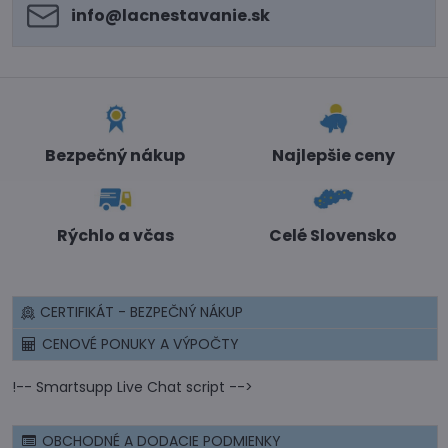
info​@lacnestavanie​.sk
Bezpečný nákup
Najlepšie ceny
Rýchlo a včas
Celé Slovensko
CERTIFIKÁT - BEZPEČNÝ NÁKUP
CENOVÉ PONUKY A VÝPOČTY
!-- Smartsupp Live Chat script -->
OBCHODNÉ A DODACIE PODMIENKY