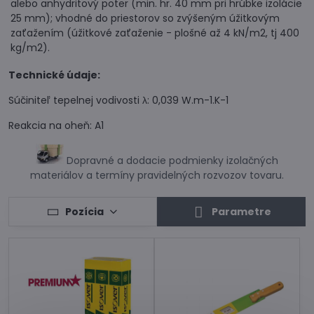
alebo anhydritový poter (min. hr. 40 mm pri hrúbke izolácie
25 mm); vhodné do priestorov so zvýšeným úžitkovým
zaťažením (úžitkové zaťaženie - plošné až 4 kN/m2, tj 400
kg/m2).
Technické údaje:
Súčiniteľ tepelnej vodivosti λ: 0,039 W.m-1.K-1
Reakcia na oheň: A1
Dopravné a dodacie podmienky izolačných
materiálov a termíny pravidelných rozvozov tovaru.
Pozícia
Parametre