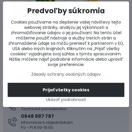
Predvoľby súkromia
Cookies používame na zlepšenie vašej návštevy tejto
25%
5%
webovej stránky, analýzu jej výkonnosti a
Isover nôž na rezanie
Doprava zdarma
zhromažďovanie údajov o jej používaní. Na tento účel
izolácie
Dodanie 7 dní
môžeme použiť nástroje a služby tretích strán a
Nôž ISOVER na rezanie
Isover T-N λ = 0,039
zhromaždené údaje sa môžu preniesť k partnerom v EÚ,
minerálnej vlny a polystyrénu.
USA alebo iných krajinách. Kliknutím na „Prijať všetky
Kročajová izolácia ISOVER.
Dĺžka obojstranného ostria
cookies“ vyjadrujete svoj súhlas s týmto spracovaním.
Rôzne hrúbky. Cena za
280 mm, hrúbka 1,5 mm.
balenie.
Nižšie môžete nájsť podrobné informácie alebo upraviť
Skladom u dodávateľa
Skladom u dodávateľa
svoje preferencie.
od 44,63 €
12,39 €
Zásady ochrany osobných údajov
Zobraziť
Do košíka
Prijať všetky cookies
Ukázať podrobnosti
0917 969 003
Technické poradenstvo
0948 987 787
Informácie k objednávkam
Po - Pi 8:00-15:00