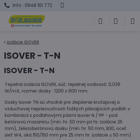
Info : 0948 161 772
Izolácie ISOVER
ISOVER - T-N
ISOVER - T-N
Tepelná izolácia ISOVER, súč. tepelnej vodivosti: 0,039
W/m.K, rozmer dosky : 1200 x 600 mm
Dosky Isover TN sú vhodné pre zlepšenie kročajovej a
vzduchovej nepriezvučnosti ťažkých plávajúcich podláh v
kombinácii s podlahovými pásmi Isover N / PP - pod
betónovú mazaninu (min. hr. 50 mm pri hr. Izolácie 25
mm), železobetónovú dosku (min. hr. 50 mm, B30, oceľ.
sieť W4, oká 150/150 mm pre 25 mm hr. izolácie ≤ 50 mm)