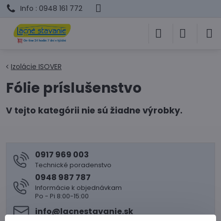
Info : 0948 161 772
Izolácie ISOVER
Fólie príslušenstvo
0917 969 003
Technické poradenstvo
0948 987 787
Informácie k objednávkam
Po - Pi 8:00-15:00
info​@lacnestavanie​.sk