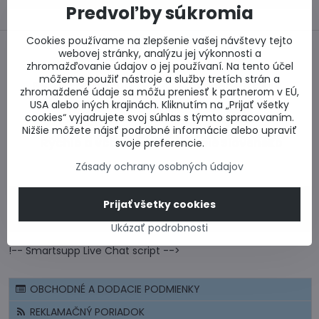
Predvoľby súkromia
Cookies používame na zlepšenie vašej návštevy tejto
webovej stránky, analýzu jej výkonnosti a
zhromažďovanie údajov o jej používaní. Na tento účel
môžeme použiť nástroje a služby tretích strán a
Bezpečný nákup
Najlepšie ceny
zhromaždené údaje sa môžu preniesť k partnerom v EÚ,
USA alebo iných krajinách. Kliknutím na „Prijať všetky
cookies“ vyjadrujete svoj súhlas s týmto spracovaním.
Nižšie môžete nájsť podrobné informácie alebo upraviť
Rýchlo a včas
Celé Slovensko
svoje preferencie.
Zásady ochrany osobných údajov
CERTIFIKÁT - BEZPEČNÝ NÁKUP
Prijať všetky cookies
CENOVÉ PONUKY A VÝPOČTY
Ukázať podrobnosti
!-- Smartsupp Live Chat script -->
OBCHODNÉ A DODACIE PODMIENKY
REKLAMAČNÝ PORIADOK