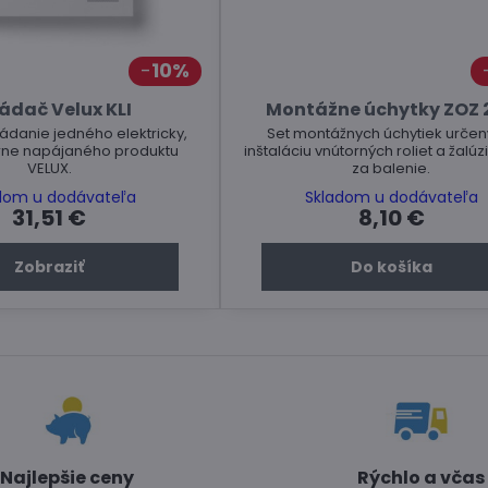
10%
ádač Velux KLI
Montážne úchytky ZOZ 
ádanie jedného elektricky,
Set montážnych úchytiek určen
rne napájaného produktu
inštaláciu vnútorných roliet a žalúz
VELUX.
za balenie.
dom u dodávateľa
Skladom u dodávateľa
31,51 €
8,10 €
Zobraziť
Do košíka
Najlepšie ceny
Rýchlo a včas