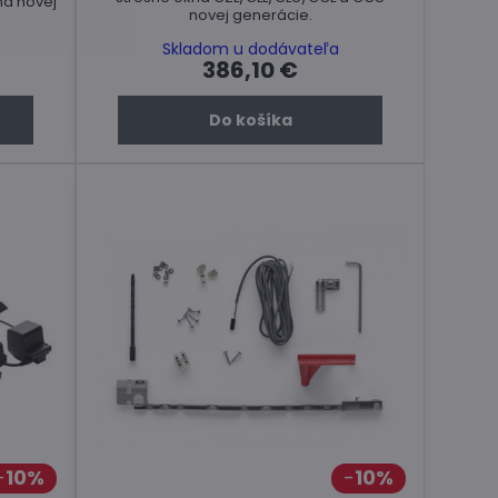
ná novej
novej generácie.
Skladom u dodávateľa
386,10 €
Do košíka
10%
10%