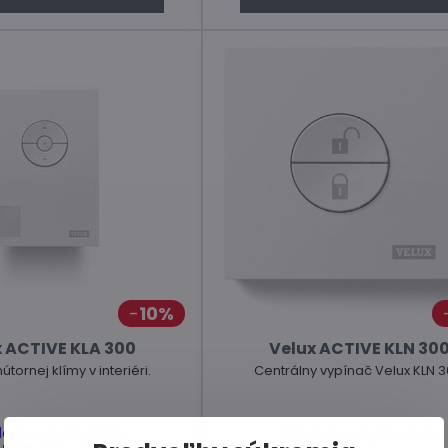
10%
 ACTIVE KLA 300
Velux ACTIVE KLN 30
Senzor vnútornej klímy v interiéri.
Centrálny vypínač Velux KLN 3
dom u dodávateľa
Skladom u dodávateľa