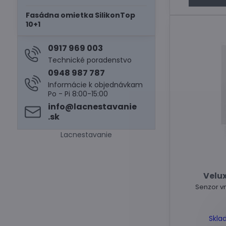
Fasádna omietka SilikonTop
10+1
0917 969 003
Technické poradenstvo
0948 987 787
Informácie k objednávkam
Po - Pi 8:00-15:00
info​@lacnestavanie​
.sk
Lacnestavanie
Velux
Skla