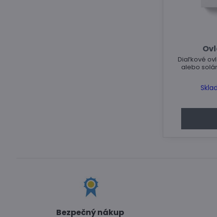
Ovl
Diaľkové ovl
alebo solá
Skla
Bezpečný nákup