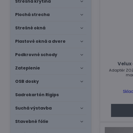
Strešná krytina
Plochá strecha
Strešné okná
Plastové okná a dvere
Podkrovné schody
Velux
Zateplenie
Adaptér ZOZ 
man
OSB dosky
Skla
Sadrokartón Rigips
Suchá výstavba
Stavebné fólie