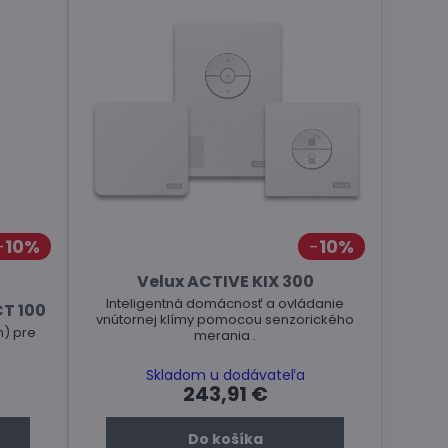
10%
10%
Velux ACTIVE KIX 300
Inteligentná domácnosť a ovládanie
CT 100
vnútornej klímy pomocou senzorického
m) pre
merania .
Skladom u dodávateľa
243,91 €
Do košíka