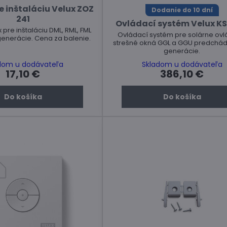
e inštaláciu Velux ZOZ
Dodanie do 10 dní
241
Ovládací systém Velux KS
 pre inštaláciu DML, RML, FML
Ovládací systém pre solárne ov
generácie. Cena za balenie.
strešné okná GGL a GGU predchád
generácie.
dom u dodávateľa
Skladom u dodávateľa
17,10 €
386,10 €
Do košíka
Do košíka