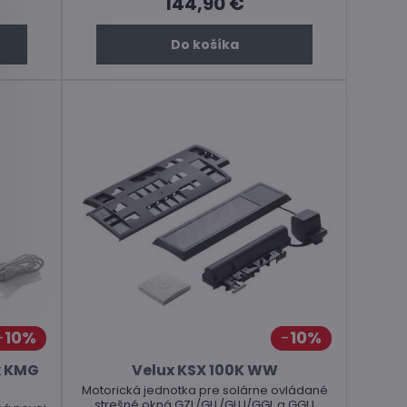
144,90 €
Do košíka
10%
10%
x KMG
Velux KSX 100K WW
Motorická jednotka pre solárne ovládané
strešné okná GZL/GLL/GLU/GGL a GGU