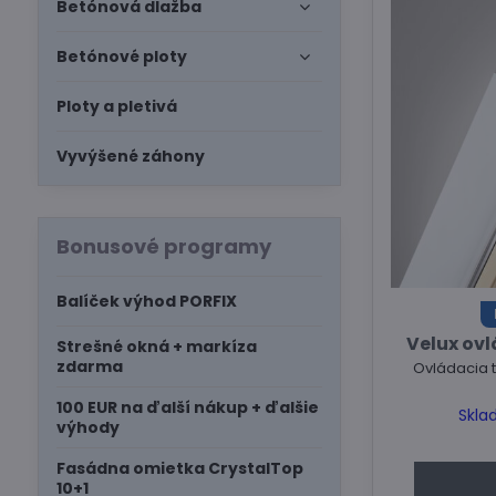
Betónová dlažba
Betónové ploty
Ploty a pletivá
Vyvýšené záhony
Bonusové programy
Balíček výhod PORFIX
Velux ovl
Strešné okná + markíza
zdarma
Ovládacia t
100 EUR na ďalší nákup + ďalšie
Skla
výhody
Fasádna omietka CrystalTop
10+1