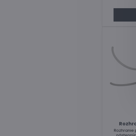
Rozhra
Rozhranie 
nástenný