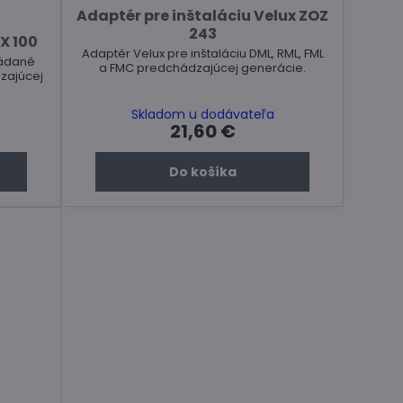
Adaptér pre inštaláciu Velux ZOZ
243
X 100
Adaptér Velux pre inštaláciu DML, RML, FML
ládané
a FMC predchádzajúcej generácie.
zajúcej
Skladom u dodávateľa
21,60 €
Do košíka