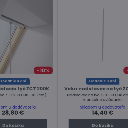
10%
Dodanie 3 dni
Dodanie 3 dni
ádacia tyč ZCT 200K
Velux nadstavec na tyč Z
yč ZCT 200 (100 - 180 cm).
Nadstavec na tyč ZCT 100 (100 c
manuálne ovládanie.
dom u dodávateľa
Skladom u dodávateľa
28,80 €
14,40 €
Do košíka
Do košíka