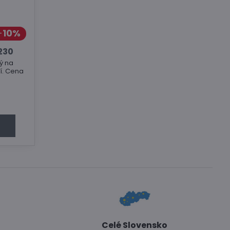
10%
230
ý na
ií. Cena
Celé Slovensko