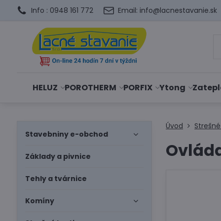
Info : 0948 161 772
Email: info@lacnestavanie.sk
HELUZ
POROTHERM
PORFIX
Ytong
Zatepl
Úvod
Strešné
Stavebniny e-obchod
Ovláda
Základy a pivnice
Tehly a tvárnice
Komíny