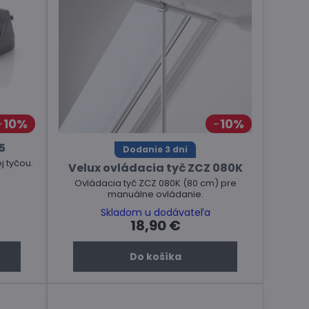
10%
10%
5
Dodanie 3 dni
j tyčou.
Velux ovládacia tyč ZCZ 080K
Ovládacia tyč ZCZ 080K (80 cm) pre
manuálne ovládanie.
Skladom u dodávateľa
18,90 €
Do košíka