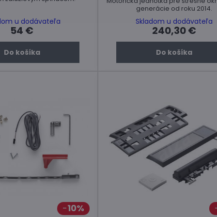
Motorická jednotka pre strešné ok
generácie od roku 2014.
dom u dodávateľa
Skladom u dodávateľa
54 €
240,30 €
Do košíka
Do košíka
10%