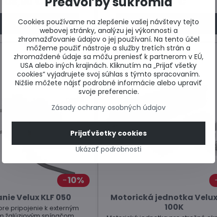
Predvoľby súkromia
108,90 €
54 €
Cookies používame na zlepšenie vašej návštevy tejto
Do košíka
Do košíka
webovej stránky, analýzu jej výkonnosti a
zhromažďovanie údajov o jej používaní. Na tento účel
môžeme použiť nástroje a služby tretích strán a
zhromaždené údaje sa môžu preniesť k partnerom v EÚ,
USA alebo iných krajinách. Kliknutím na „Prijať všetky
cookies“ vyjadrujete svoj súhlas s týmto spracovaním.
Nižšie môžete nájsť podrobné informácie alebo upraviť
svoje preferencie.
Zásady ochrany osobných údajov
Prijať všetky cookies
Ukázať podrobnosti
10%
nie Velux KLF 050
Motorická jednotka Velu
100K
pre pripojenie k externým
m žalúziovým spínačom.