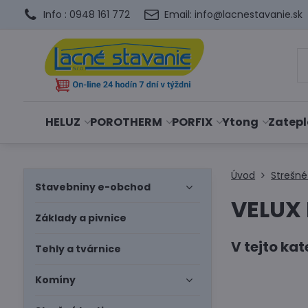
Info : 0948 161 772
Email: info@lacnestavanie.sk
HELUZ
POROTHERM
PORFIX
Ytong
Zatepl
Úvod
Strešné
Stavebniny e-obchod
VELUX 
Základy a pivnice
Tehly a tvárnice
Komíny