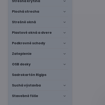
Strešná krytina
Plochá strecha
Strešné okná
Plastové okná a dvere
Podkrovné schody
Zateplenie
OSB dosky
Sadrokartón Rigips
Suchá výstavba
Stavebné fólie