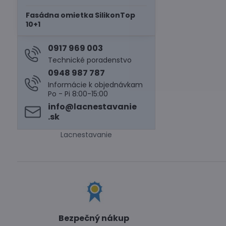
Fasádna omietka SilikonTop
10+1
0917 969 003
Technické poradenstvo
0948 987 787
Informácie k objednávkam
Po - Pi 8:00-15:00
info​@lacnestavanie​
.sk
Lacnestavanie
Bezpečný nákup