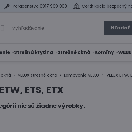
Poradenstvo 0917 969 003
Certifikácia bezpečný n
Hľadať
enie
Strešná krytina
Strešné okná
Komíny
WEBE
 okná
VELUX strešné okná
Lemovanie VELUX
VELUX ETW, E
ETW, ETS, ETX