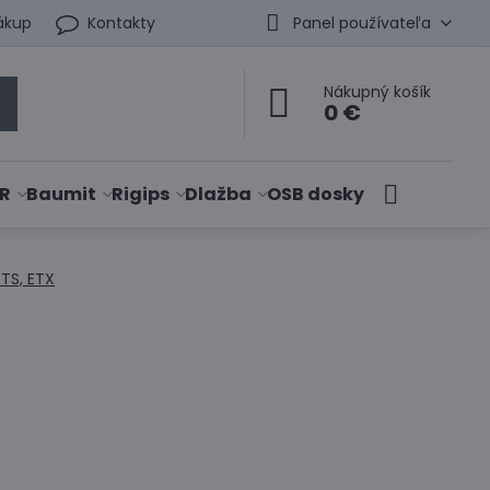
ákup
Kontakty
Panel používateľa
Nákupný košík
0 €
R
Baumit
Rigips
Dlažba
OSB dosky
TS, ETX