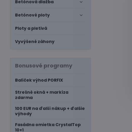
Betónová dlažba
Betónové ploty
Ploty a pletivá
Vyvýšené záhony
Bonusové programy
Balíček výhod PORFIX
Strešné okná + markíza
zdarma
100 EUR na ďalší nákup + ďalšie
výhody
Fasádna omietka CrystalTop
10+1