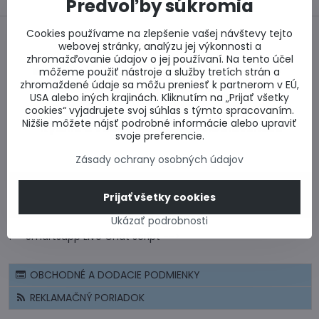
Predvoľby súkromia
Cookies používame na zlepšenie vašej návštevy tejto
webovej stránky, analýzu jej výkonnosti a
zhromažďovanie údajov o jej používaní. Na tento účel
Bezpečný nákup
Najlepšie ceny
môžeme použiť nástroje a služby tretích strán a
zhromaždené údaje sa môžu preniesť k partnerom v EÚ,
USA alebo iných krajinách. Kliknutím na „Prijať všetky
cookies“ vyjadrujete svoj súhlas s týmto spracovaním.
Nižšie môžete nájsť podrobné informácie alebo upraviť
Rýchlo a včas
Celé Slovensko
svoje preferencie.
Zásady ochrany osobných údajov
CERTIFIKÁT - BEZPEČNÝ NÁKUP
Prijať všetky cookies
CENOVÉ PONUKY A VÝPOČTY
Ukázať podrobnosti
!-- Smartsupp Live Chat script -->
OBCHODNÉ A DODACIE PODMIENKY
REKLAMAČNÝ PORIADOK