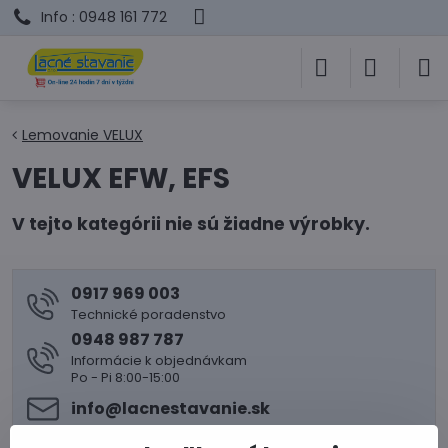
Info : 0948 161 772
Lemovanie VELUX
VELUX EFW, EFS
0917 969 003
Technické poradenstvo
0948 987 787
Informácie k objednávkam
Po - Pi 8:00-15:00
info​@lacnestavanie​.sk