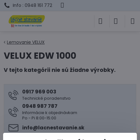
Info : 0948 161 772
Lemovanie VELUX
VELUX EDW 1000
0917 969 003
Technické poradenstvo
0948 987 787
Informácie k objednávkam
Po - Pi 8:00-15:00
info​@lacnestavanie​.sk