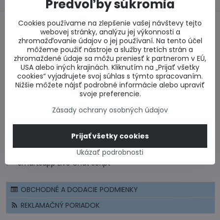
Predvoľby súkromia
Cookies používame na zlepšenie vašej návštevy tejto
webovej stránky, analýzu jej výkonnosti a
zhromažďovanie údajov o jej používaní. Na tento účel
Bezpečný nákup
Najlepšie ceny
môžeme použiť nástroje a služby tretích strán a
zhromaždené údaje sa môžu preniesť k partnerom v EÚ,
USA alebo iných krajinách. Kliknutím na „Prijať všetky
cookies“ vyjadrujete svoj súhlas s týmto spracovaním.
Nižšie môžete nájsť podrobné informácie alebo upraviť
Rýchlo a včas
Celé Slovensko
svoje preferencie.
Zásady ochrany osobných údajov
CERTIFIKÁT - BEZPEČNÝ NÁKUP
Prijať všetky cookies
CENOVÉ PONUKY A VÝPOČTY
Ukázať podrobnosti
!-- Smartsupp Live Chat script -->
OBCHODNÉ A DODACIE PODMIENKY
REKLAMAČNÝ PORIADOK