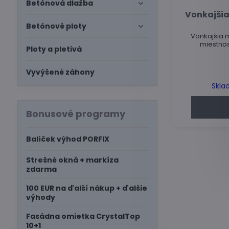
Betónová dlažba
Vonkajšia
Betónové ploty
Vonkajšia m
miestnos
Ploty a pletivá
Vyvýšené záhony
Skla
Bonusové programy
Balíček výhod PORFIX
Strešné okná + markíza
zdarma
100 EUR na ďalší nákup + ďalšie
výhody
Fasádna omietka CrystalTop
10+1