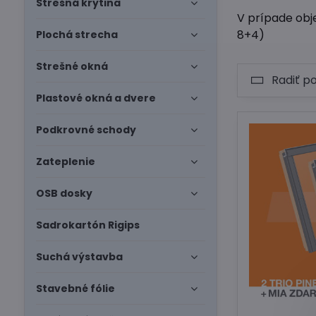
Strešná krytina
V prípade obj
8+4)
Plochá strecha
Strešné okná
Radiť p
Plastové okná a dvere
Podkrovné schody
Zateplenie
OSB dosky
Sadrokartón Rigips
Suchá výstavba
Stavebné fólie