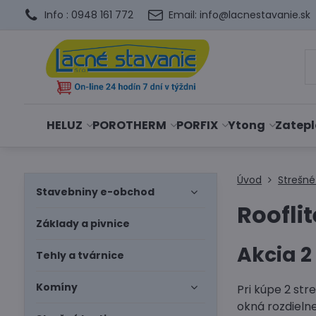
Info : 0948 161 772
Email: info@lacnestavanie.sk
HELUZ
POROTHERM
PORFIX
Ytong
Zatepl
Úvod
Strešné
Stavebniny e-obchod
Rooflit
Základy a pivnice
Akcia 2
Tehly a tvárnice
Komíny
Pri kúpe 2 str
okná rozdieln