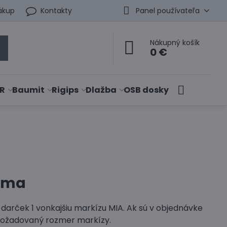
ákup
Kontakty
Panel používateľa
Nákupný košík
0 €
R
Baumit
Rigips
Dlažba
OSB dosky
arma
 darček 1 vonkajšiu markízu MIA. Ak sú v objednávke
 požadovaný rozmer markízy.