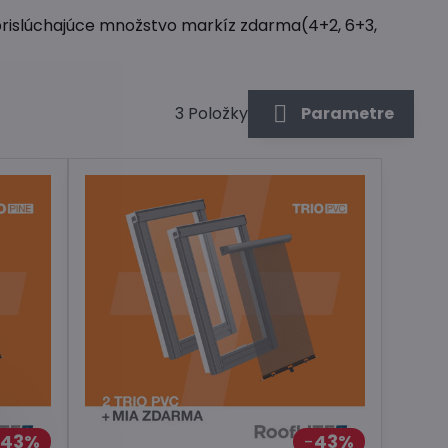
prislúchajúce množstvo markíz zdarma(4+2, 6+3,
3
Položky
Parametre
43%
43%