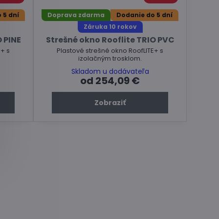
 5 dní
Doprava zdarma
Dodanie do 5 dní
Záruka 10 rokov
O PINE
Strešné okno Rooflite TRIO PVC
+ s
Plastové strešné okno RoofLITE+ s
izolačným trosklom.
Skladom u dodávateľa
od 254,09 €
Zobraziť