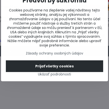
Predvoľby súkromia
 markíza MIA - akcia
Doprava zdarma
Dodanie do
Cookies používame na zlepšenie vašej návštevy tejto
2+1
Záruka 10 rokov
webovej stránky, analýzu jej výkonnosti a
arkíza na tlmenie tepla v
zhromažďovanie údajov o jej používaní. Na tento účel
Strešné okno Rooflite TRI
ti viacerých rozmerov.
môžeme použiť nástroje a služby tretích strán a
Drevené strešné okno RoofLITE
zhromaždené údaje sa môžu preniesť k partnerom v EÚ,
izolačným trosklom.
USA alebo iných krajinách. Kliknutím na „Prijať všetky
Skladom u dodávateľa
cookies“ vyjadrujete svoj súhlas s týmto spracovaním.
od 219,02 €
Nižšie môžete nájsť podrobné informácie alebo upraviť
dom u dodávateľa
svoje preferencie.
Zobraziť
Zobraziť
Zásady ochrany osobných údajov
Prijať všetky cookies
Ukázať podrobnosti