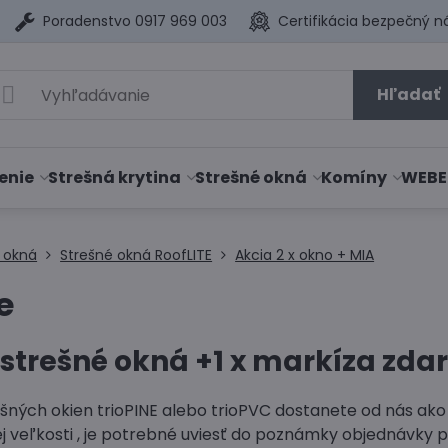
Poradenstvo 0917 969 003
Certifikácia bezpečný n
Hľadať
enie
Strešná krytina
Strešné okná
Komíny
WEBE
 okná
Strešné okná RoofLITE
Akcia 2 x okno + MIA
e
 strešné okná +1 x markíza zd
ešných okien trioPINE alebo trioPVC dostanete od nás ako
ej veľkosti , je potrebné uviesť do poznámky objednávky