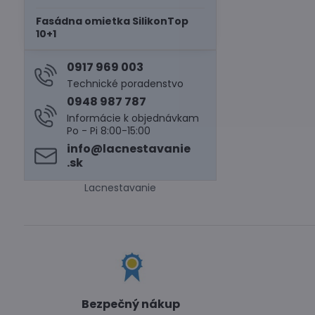
Fasádna omietka SilikonTop
10+1
0917 969 003
Technické poradenstvo
0948 987 787
Informácie k objednávkam
Po - Pi 8:00-15:00
info​@lacnestavanie​
.sk
Lacnestavanie
Bezpečný nákup