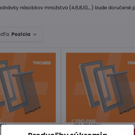
ednávky násobkov množstva (4,6,8,10,...) bude doručené 
odľa:
Pozícia