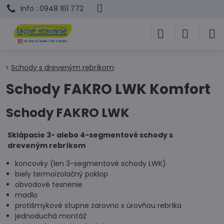
Info : 0948 161 772
Schody s dreveným rebríkom
Schody FAKRO LWK Komfort
Schody FAKRO LWK
Sklápacie 3- alebo 4-segmentové schody s
dreveným rebríkom
koncovky (len 3-segmentové schody LWK)
biely termoizolačný poklop
obvodové tesnenie
madlo
protišmykové stupne zarovno s úrovňou rebríka
jednoduchá montáž