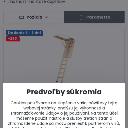
možnosť montáže doplnkov
Pozícia
Parametre
Dodanie 3 - 5 dní
-26%
Predvoľby súkromia
Podkrovné schody LWK Komfort
Schody s 3 a 4-segmentovým sklápacím rebríkom FAKRO do
výšky miestnosti 280 alebo 305 cm. Max. zaťaženie: 160 kg
Cookies používame na zlepšenie vašej návštevy tejto
Dostupnosť:
Skladom u dodávateľa
webovej stránky, analýzu jej výkonnosti a
od 257,07 €
Zľava 68,12 €
Zobraziť
zhromažďovanie údajov o jej používaní. Na tento účel
od 188,95 €
môžeme použiť nástroje a služby tretích strán a
zhromaždené údaje sa môžu preniesť k partnerom v EÚ,