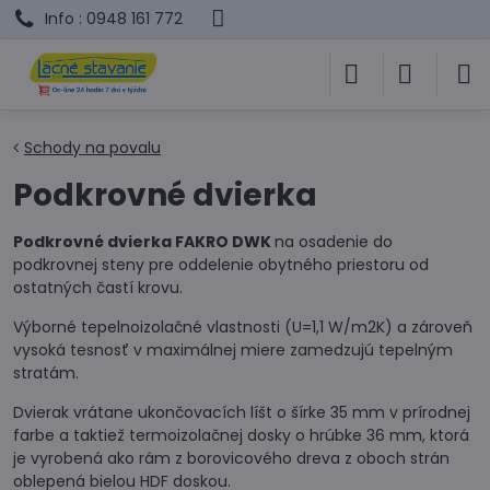
Info : 0948 161 772
Schody na povalu
Podkrovné dvierka
Podkrovné dvierka FAKRO DWK
na osadenie do
podkrovnej steny pre oddelenie obytného priestoru od
ostatných častí krovu.
Výborné tepelnoizolačné vlastnosti (U=1,1 W/m2K) a zároveň
vysoká tesnosť v maximálnej miere zamedzujú tepelným
stratám.
Dvierak vrátane ukončovacích líšt o šírke 35 mm v prírodnej
farbe a taktiež termoizolačnej dosky o hrúbke 36 mm, ktorá
je vyrobená ako rám z borovicového dreva z oboch strán
oblepená bielou HDF doskou.