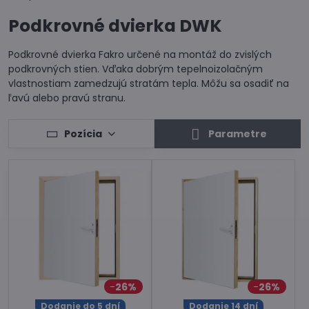
Podkrovné dvierka DWK
Podkrovné dvierka Fakro určené na montáž do zvislých
podkrovných stien. Vďaka dobrým tepelnoizolačným
vlastnostiam zamedzujú stratám tepla. Môžu sa osadiť na
ľavú alebo pravú stranu.
Pozícia
Parametre
26%
26%
Dodanie do 5 dní
Dodanie 14 dní