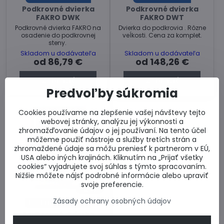
Podkrovné dvierka
Podkrovné dvierka
FAKRO DWK
FAKRO DWT
Podkrovné dvierka FAKRO na
Dvierka do podkrovia . Rôzne
osadenie do podkrovnej
veĺkosti. Cena za komplet.
steny.
Skladom u dodávateľa
Skladom u dodávateľa
od 86,79 €
od 148,26 €
Zobraziť
Zobraziť
Predvoľby súkromia
Cookies používame na zlepšenie vašej návštevy tejto
webovej stránky, analýzu jej výkonnosti a
zhromažďovanie údajov o jej používaní. Na tento účel
môžeme použiť nástroje a služby tretích strán a
zhromaždené údaje sa môžu preniesť k partnerom v EÚ,
USA alebo iných krajinách. Kliknutím na „Prijať všetky
cookies“ vyjadrujete svoj súhlas s týmto spracovaním.
Nižšie môžete nájsť podrobné informácie alebo upraviť
svoje preferencie.
26%
Zásady ochrany osobných údajov
Dodanie 3 týždne
Podkrovné dvierka
FAKRO DWF