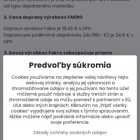
od typu objednaného materiálu.
2. Cena dopravy výrobkov FAKRO
Doprava výrobkov Fakro je 18,45 € s DPH
Doprava pre podlimitné objednávky (do 199,- €) je 24,6 € s
DPH.
3. Dovoz výrobkov Fakro zabezpečuje priamo
výhradný dovozca FAKRO pre SR.
Predvoľby súkromia
0917 969 003
Cookies používame na zlepšenie vašej návštevy tejto
webovej stránky, analýzu jej výkonnosti a
Technické poradenstvo
zhromažďovanie údajov o jej používaní. Na tento účel
0948 987 787
môžeme použiť nástroje a služby tretích strán a
Informácie k objednávkam
zhromaždené údaje sa môžu preniesť k partnerom v EÚ,
Po - Pi 8:00-15:00
USA alebo iných krajinách. Kliknutím na „Prijať všetky
cookies“ vyjadrujete svoj súhlas s týmto spracovaním.
info​@lacnestavanie​.sk
Nižšie môžete nájsť podrobné informácie alebo upraviť
svoje preferencie.
Zásady ochrany osobných údajov