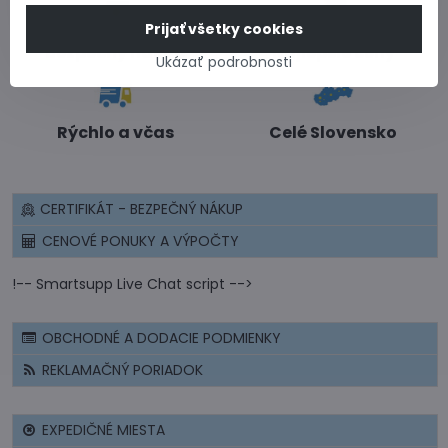
Prijať všetky cookies
Bezpečný nákup
Najlepšie ceny
Ukázať podrobnosti
Rýchlo a včas
Celé Slovensko
CERTIFIKÁT - BEZPEČNÝ NÁKUP
CENOVÉ PONUKY A VÝPOČTY
!-- Smartsupp Live Chat script -->
OBCHODNÉ A DODACIE PODMIENKY
REKLAMAČNÝ PORIADOK
EXPEDIČNÉ MIESTA