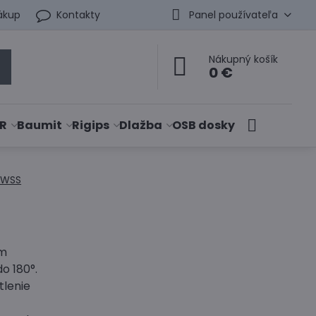
ákup
Kontakty
Panel používateľa
Nákupný košík
0 €
R
Baumit
Rigips
Dlažba
OSB dosky
y WSS
ým
o 180°.
tlenie