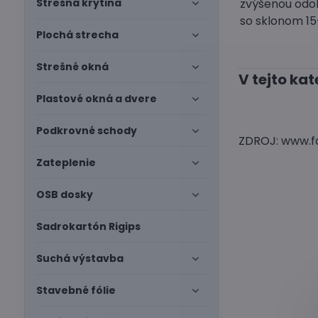
Strešná krytina
zvýšenou odol
so sklonom 15
Plochá strecha
Strešné okná
Plastové okná a dvere
Podkrovné schody
ZDROJ: www.f
Zateplenie
OSB dosky
Sadrokartón Rigips
Suchá výstavba
Stavebné fólie