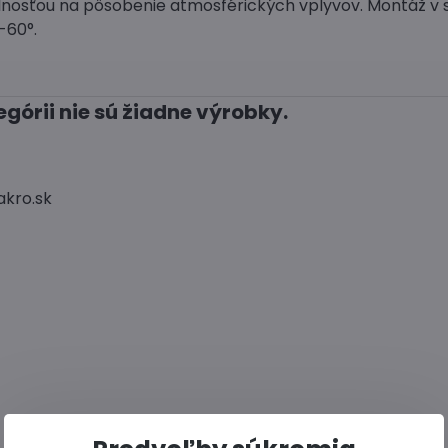
nosťou na pôsobenie atmosférických vplyvov. Montáž v 
-60°.
akro.sk