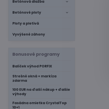
Betónová dlažba
Betónové ploty
Ploty a pletivá
Vyvýšené záhony
Bonusové programy
Balíček výhod PORFIX
Strešné okná + markíza
zdarma
100 EUR na ďalší nákup + ďalšie
výhody
Fasádna omietka CrystalTop
10+1