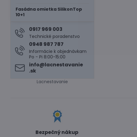
Fasádna omietka SilikonTop
10+1
0917 969 003
Technické poradenstvo
0948 987 787
Informácie k objednávkam
Po - Pi 8:00-15:00
info​@lacnestavanie​
.sk
Lacnestavanie
Bezpečný nákup