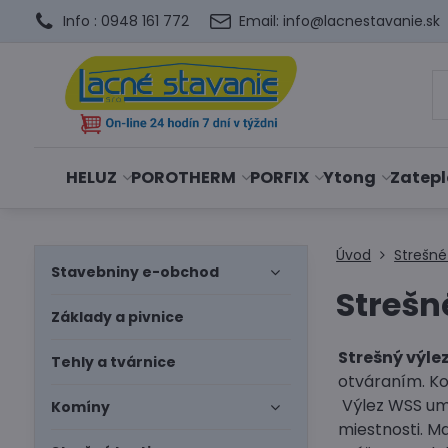
Info : 0948 161 772
Email: info@lacnestavanie.sk
HELUZ
POROTHERM
PORFIX
Ytong
Zatepl
Úvod
Strešné
Stavebniny e-obchod
Strešn
Základy a pivnice
Strešný výl
Tehly a tvárnice
otváraním. Ko
Výlez WSS umo
Komíny
miestnosti. Ma