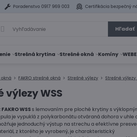
Poradenstvo 0917 969 003
Certifikácia bezpečný n
Hľadať
enie
Strešná krytina
Strešné okná
Komíny
WEBE
 okná
FAKRO strešné okná
Strešné výlezy
Strešné výlez
é výlezy WSS
ez FAKRO WSS
s lemovaním pre ploché krytiny s výklopn
pula je vypuklá z polykarbonátu otváraná dohora v uhle d
žňuje jednoduchý výstup na strechu a efektívne presve
teriál, z ktorého je vyrobený, je charakteristický