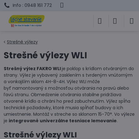
Info : 0948 161 772
Strešné výlezy
Strešné výlezy WLI
Strešný výlez FAKRO WLI
je poklop s krídlom otváraným do
strany. Výlez je vybavený zasklením s tvrdeným vnútorným
a vonkajším sklom 4H-8-4H. Výlez WLI môže
byť namontovaný s možnosťou otvárania na pravú alebo
ľavú stranu. Obmedzenie otvárania stabilne pridržiava
otvorené krídlo a chráni ho pred zabuchnutím. Výlez spĺňa
technické požiadavky, ktoré musia spĺňať budovy a ich
umiestnenie. Montáž v streche so sklonom 15-70°. Vo výleze
je
integrované
univerzálne tesniace lemovanie
.
Strešné výlezy WLI