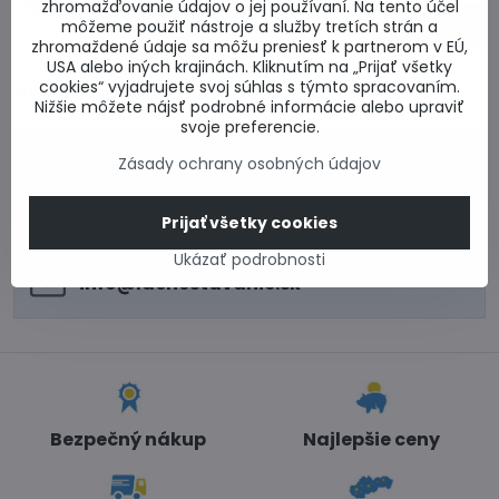
zhromažďovanie údajov o jej používaní. Na tento účel
338,25 €
Zľava 94,71 €
Do košíka
môžeme použiť nástroje a služby tretích strán a
243,54 €
zhromaždené údaje sa môžu preniesť k partnerom v EÚ,
USA alebo iných krajinách. Kliknutím na „Prijať všetky
cookies“ vyjadrujete svoj súhlas s týmto spracovaním.
ZDROJ: www.fakro.sk
Nižšie môžete nájsť podrobné informácie alebo upraviť
svoje preferencie.
0917 969 003
Zásady ochrany osobných údajov
Technické poradenstvo
0948 987 787
Prijať všetky cookies
Informácie k objednávkam
Po - Pi 8:00-15:00
Ukázať podrobnosti
info​@lacnestavanie​.sk
Bezpečný nákup
Najlepšie ceny