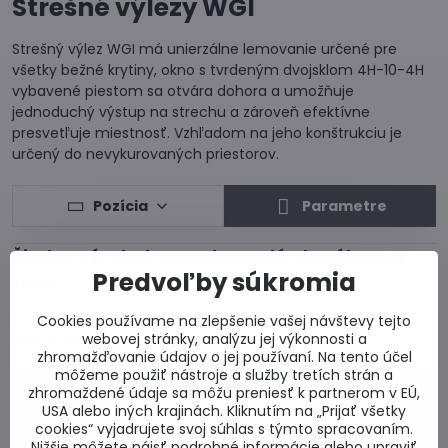
Strešné výlezy WGI
Strešný výlez WGI má unierzálne lemovanie určené pre
všetky bežné krytiny, okno s tvrdeným dvojsklom 4H-10-4H
vybavené piestom sa otvára dohora a umožňuje
jednoduchý výstup na strechu a zároveň efektívne
presvetľuje miestnosť. Vzhľadom na jeho konštrukciu je
určený do nevykurovaných priestorov.
Pozícia
Parametre
Predvoľby súkromia
Cookies používame na zlepšenie vašej návštevy tejto
ZDROJ: www.fakro.sk
webovej stránky, analýzu jej výkonnosti a
zhromažďovanie údajov o jej používaní. Na tento účel
môžeme použiť nástroje a služby tretích strán a
0917 969 003
zhromaždené údaje sa môžu preniesť k partnerom v EÚ,
USA alebo iných krajinách. Kliknutím na „Prijať všetky
Technické poradenstvo
cookies“ vyjadrujete svoj súhlas s týmto spracovaním.
0948 987 787
Nižšie môžete nájsť podrobné informácie alebo upraviť