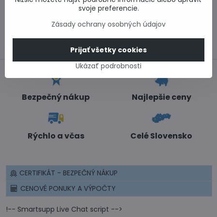
Informácie k objednávkam
svoje preferencie.
Po - Pi 8:00-15:00
Zásady ochrany osobných údajov
info​@lacnestavanie​.sk
Prijať všetky cookies
Ukázať podrobnosti
Bezpečný nákup
Najlepšie ceny
Rýchlo a včas
Celé Slovensko
CERTIFIKÁT - BEZPEČNÝ NÁKUP
CENOVÉ PONUKY A VÝPOČTY
!-- Smartsupp Live Chat script -->