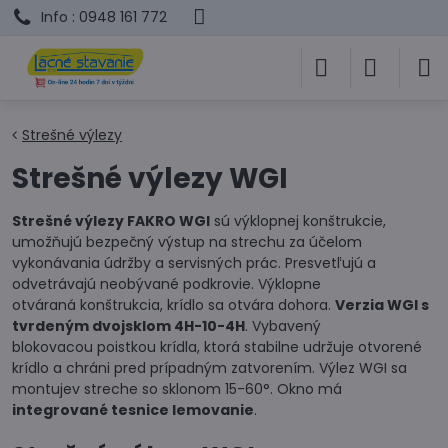
Info : 0948 161 772
Strešné výlezy
Strešné výlezy WGI
Strešné výlezy FAKRO WGI
sú výklopnej konštrukcie,
umožňujú bezpečný výstup na strechu za účelom
vykonávania údržby a servisných prác. Presvetľujú a
odvetrávajú neobývané podkrovie. Výklopne
otváraná konštrukcia, krídlo sa otvára dohora.
Verzia WGI s
tvrdeným dvojsklom 4H-10-4H
. Vybavený
blokovacou poistkou krídla, ktorá stabilne udržuje otvorené
krídlo a chráni pred prípadným zatvorením. Výlez WGI sa
montujev streche so sklonom 15-60°. Okno má
integrované tesnice lemovanie
.