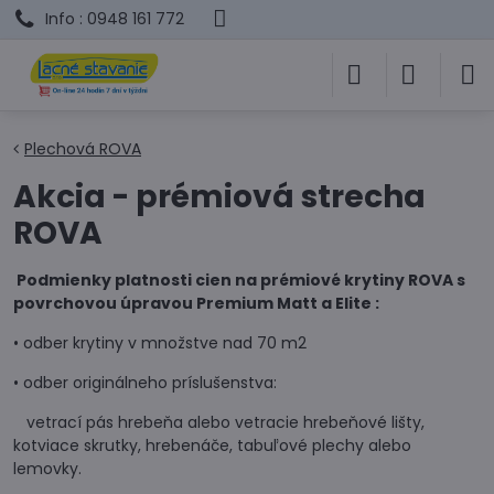
Info : 0948 161 772
Plechová ROVA
Akcia - prémiová strecha
ROVA
Podmienky platnosti cien na prémiové krytiny ROVA s
povrchovou úpravou Premium Matt a Elite :
• odber krytiny v množstve nad 70 m2
• odber originálneho príslušenstva:
vetrací pás hrebeňa alebo vetracie hrebeňové lišty,
kotviace skrutky, hrebenáče, tabuľové plechy alebo
lemovky.