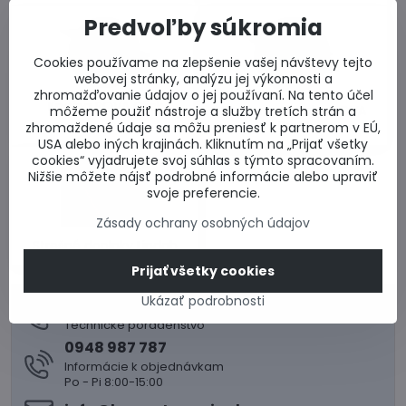
Predvoľby súkromia
Cookies používame na zlepšenie vašej návštevy tejto
webovej stránky, analýzu jej výkonnosti a
zhromažďovanie údajov o jej používaní. Na tento účel
Krytina ROVA Click
Plech na strechu ROVA
môžeme použiť nástroje a služby tretích strán a
Profil
zhromaždené údaje sa môžu preniesť k partnerom v EÚ,
USA alebo iných krajinách. Kliknutím na „Prijať všetky
cookies“ vyjadrujete svoj súhlas s týmto spracovaním.
Nižšie môžete nájsť podrobné informácie alebo upraviť
svoje preferencie.
Zásady ochrany osobných údajov
Strešné doplnky Lindab
Prijať všetky cookies
Ukázať podrobnosti
0917 969 003
Technické poradenstvo
0948 987 787
Informácie k objednávkam
Po - Pi 8:00-15:00