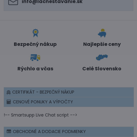
info​@lacnestavanie​.sk
Bezpečný nákup
Najlepšie ceny
Rýchlo a včas
Celé Slovensko
CERTIFIKÁT - BEZPEČNÝ NÁKUP
CENOVÉ PONUKY A VÝPOČTY
!-- Smartsupp Live Chat script -->
OBCHODNÉ A DODACIE PODMIENKY