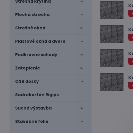
Strešná krytina
K
Plochá strecha
Strešné okná
K
Plastové okná a dvere
K
Podkrovné schody
Zateplenie
K
OSB dosky
Sadrokartón Rigips
Suchá výstavba
Stavebné fólie