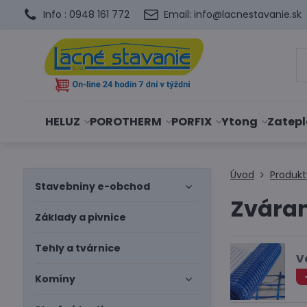
Info : 0948 161 772
Email: info@lacnestavanie.sk
HELUZ
POROTHERM
PORFIX
Ytong
Zatepl
Úvod
Produkt
Stavebniny e-obchod
Zváran
Základy a pivnice
Tehly a tvárnice
V
Komíny