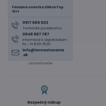
Fasádna omietka SilikonTop
10+1
0917 969 003
Technické poradenstvo
0948 987 787
Informácie k objednávkam
Po - Pi 8:00-15:00
info​@lacnestavanie​
.sk
Lacnestavanie
Bezpečný nákup