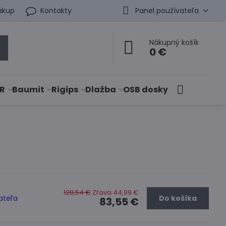
ákup
Kontakty
Panel používateľa
Nákupný košík
0 €
R
Baumit
Rigips
Dlažba
OSB dosky
128,54 €
Zľava 44,99 €
ateľa
Do košíka
83,55 €