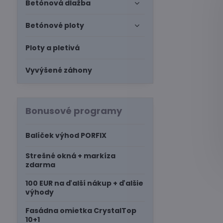
Betónová dlažba
Betónové ploty
Ploty a pletivá
Vyvýšené záhony
Bonusové programy
Balíček výhod PORFIX
Strešné okná + markíza
zdarma
100 EUR na ďalší nákup + ďalšie
výhody
Fasádna omietka CrystalTop
10+1