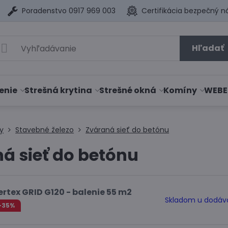
Poradenstvo 0917 969 003
Certifikácia bezpečný n
Hľadať
enie
Strešná krytina
Strešné okná
Komíny
WEBE
y
Stavebné železo
Zváraná sieť do betónu
á sieť do betónu
ertex GRID G120 - balenie 55 m2
Skladom u dodáv
-35%