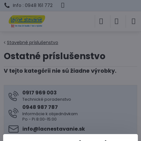
Info : 0948 161 772
Stavebné príslušenstvo
Ostatné príslušenstvo
0917 969 003
Technické poradenstvo
0948 987 787
Informácie k objednávkam
Po - Pi 8:00-15:00
info​@lacnestavanie​.sk