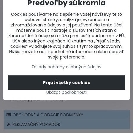
Predvoľby súkromia
Cookies používame na zlepšenie vašej návštevy tejto
webovej stránky, analýzu jej výkonnosti a
zhromažďovanie údajov o jej používaní. Na tento účel
Bezpečný nákup
Najlepšie ceny
môžeme použiť nástroje a služby tretích strán a
zhromaždené údaje sa môžu preniesť k partnerom v EÚ,
USA alebo iných krajinách. Kliknutím na „Prijať všetky
cookies“ vyjadrujete svoj súhlas s týmto spracovaním.
Nižšie môžete nájsť podrobné informácie alebo upraviť
Rýchlo a včas
Celé Slovensko
svoje preferencie.
Zásady ochrany osobných údajov
CERTIFIKÁT - BEZPEČNÝ NÁKUP
Prijať všetky cookies
CENOVÉ PONUKY A VÝPOČTY
Ukázať podrobnosti
!-- Smartsupp Live Chat script -->
OBCHODNÉ A DODACIE PODMIENKY
REKLAMAČNÝ PORIADOK