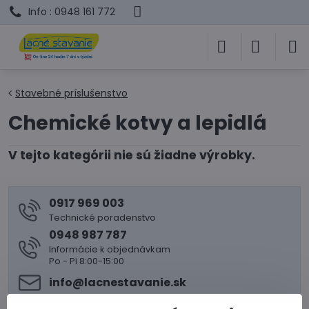
Info : 0948 161 772
Stavebné príslušenstvo
Chemické kotvy a lepidlá
0917 969 003
Technické poradenstvo
0948 987 787
Informácie k objednávkam
Po - Pi 8:00-15:00
info​@lacnestavanie​.sk