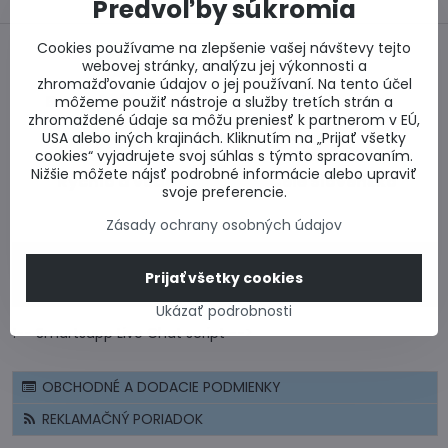
Predvoľby súkromia
Cookies používame na zlepšenie vašej návštevy tejto
webovej stránky, analýzu jej výkonnosti a
zhromažďovanie údajov o jej používaní. Na tento účel
Bezpečný nákup
Najlepšie ceny
môžeme použiť nástroje a služby tretích strán a
zhromaždené údaje sa môžu preniesť k partnerom v EÚ,
USA alebo iných krajinách. Kliknutím na „Prijať všetky
cookies“ vyjadrujete svoj súhlas s týmto spracovaním.
Nižšie môžete nájsť podrobné informácie alebo upraviť
Rýchlo a včas
Celé Slovensko
svoje preferencie.
Zásady ochrany osobných údajov
CERTIFIKÁT - BEZPEČNÝ NÁKUP
Prijať všetky cookies
CENOVÉ PONUKY A VÝPOČTY
Ukázať podrobnosti
!-- Smartsupp Live Chat script -->
OBCHODNÉ A DODACIE PODMIENKY
REKLAMAČNÝ PORIADOK