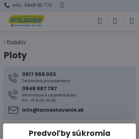
Info : 0948 161 772
Produkty
Ploty
0917 969 003
Technické poradenstvo
0948 987 787
Informácie k objednávkam
Po - Pi 8:00-15:00
info​@lacnestavanie​.sk
Predvoľby súkromia