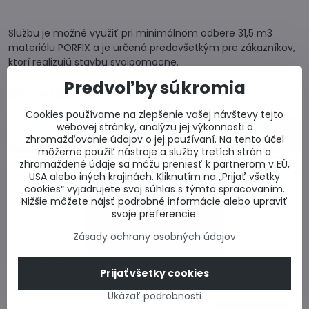
Službu je možné využiť pri minimálnom odbere 31,5 m3
materiálu PORFIX a je určená predovšetkým pre zákazníkov,
ktorí realizujú stavbu svojpomocne.
Predvoľby súkromia
Stavba PORFIX
Cookies používame na zlepšenie vašej návštevy tejto
webovej stránky, analýzu jej výkonnosti a
Pozícia
Parametre
zhromažďovanie údajov o jej používaní. Na tento účel
môžeme použiť nástroje a služby tretích strán a
zhromaždené údaje sa môžu preniesť k partnerom v EÚ,
USA alebo iných krajinách. Kliknutím na „Prijať všetky
cookies“ vyjadrujete svoj súhlas s týmto spracovaním.
Nižšie môžete nájsť podrobné informácie alebo upraviť
svoje preferencie.
Zásady ochrany osobných údajov
Založenie stavby PORFIX
Služba ZDARMA pri objednávke pórobetónu PORFIX v rámci
Prijať všetky cookies
dodávky nad 25 paliet .
Dostupnosť:
Skladom u dodávateľa
Ukázať podrobnosti