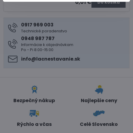
0,01 €
Do košíka
0917 969 003
Technické poradenstvo
0948 987 787
Informácie k objednávkam
Po - Pi 8:00-15:00
info​@lacnestavanie​.sk
Bezpečný nákup
Najlepšie ceny
Rýchlo a včas
Celé Slovensko