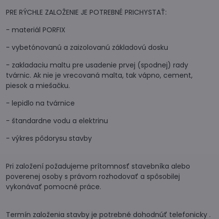
PRE RÝCHLE ZALOŽENIE JE POTREBNÉ PRICHYSTAŤ:
- materiál PORFIX
- vybetónovanú a zaizolovanú základovú dosku
- zakladaciu maltu pre usadenie prvej (spodnej) rady
tvárnic. Ak nie je vrecovaná malta, tak vápno, cement,
piesok a miešačku.
- lepidlo na tvárnice
- štandardne vodu a elektrinu
- výkres pôdorysu stavby
Pri založení požadujeme prítomnosť stavebníka alebo
poverenej osoby s právom rozhodovať a spôsobilej
vykonávať pomocné práce.
Termín založenia stavby je potrebné dohodnúť telefonicky .