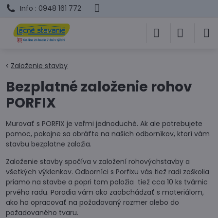
Info : 0948 161 772
Založenie stavby
Bezplatné založenie rohov
PORFIX
Murovať s PORFIX je veľmi jednoduché. Ak ale potrebujete
pomoc, pokojne sa obráťte na našich odborníkov, ktorí vám
stavbu bezplatne založia.
Založenie stavby spočíva v založení rohovýchstavby a
všetkých výklenkov. Odborníci s Porfixu vás tiež radi zaškolia
priamo na stavbe a popri tom položia tiež cca 10 ks tvárnic
prvého radu. Poradia vám ako zaobchádzať s materiálom,
ako ho opracovať na požadovaný rozmer alebo do
požadovaného tvaru.