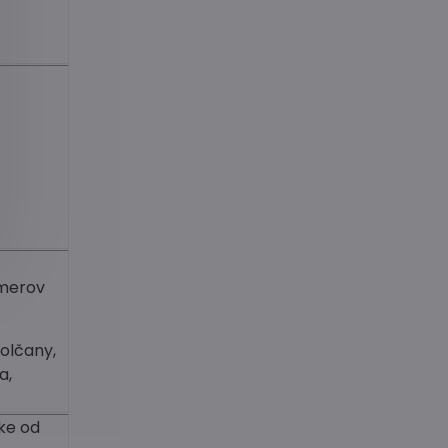
m
zmerov
olčany,
a,
ke od