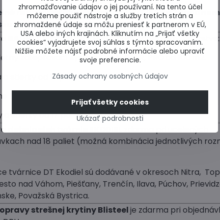
zhromažďovanie údajov o jej používaní. Na tento účel
elné rozvozy celého sortimentu ISOVER na Západno
môžeme použiť nástroje a služby tretích strán a
sku.
zhromaždené údaje sa môžu preniesť k partnerom v EÚ,
USA alebo iných krajinách. Kliknutím na „Prijať všetky
a BAUMIT
zdarma pri minimálnom odbernom množstve:
cookies“ vyjadrujete svoj súhlas s týmto spracovaním.
Nižšie môžete nájsť podrobné informácie alebo upraviť
etný zatepľovací systém OPEN, STAR, PRO od 100 m2.
svoje preferencie.
á a stierky od 17 paliet
Zásady ochrany osobných údajov
ne farby a omietky od 1 vedra
Prijať všetky cookies
 a stierky od 17 paliet
Ukázať podrobnosti
a debniacich tvárnic EKODIEL
zdarma pri ucelených
vkach nad 18 paliet (možná kombinácia jednotlivých ro
e tvárnice DT Ekodiel sú dodávané v okresoch Nitra, Top
sto nad Váhom, Piešťany, Trenčín, Ilava, Púchov, Prievidz
nske, Považská Bystrica.
pravy strešnej krytiny Blisteel
je zdarma pri objednáv