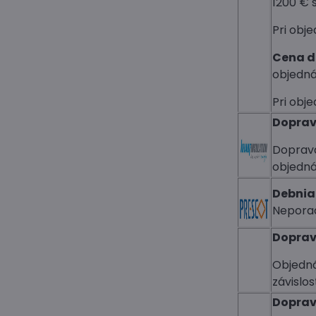
1200 € 
Pri obj
Cena d
objedná
Pri obj
Doprav
Doprava
objedná
Debnia
Nepora
Doprav
Objedná
závislos
Doprav