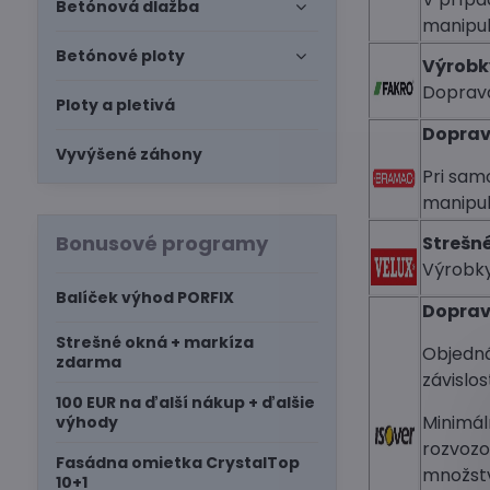
Betónová dlažba
manipul
Betónové ploty
Výrobk
Doprava
Ploty a pletivá
Doprav
Vyvýšené záhony
Pri sam
manipul
Bonusové programy
Strešn
Výrobk
Balíček výhod PORFIX
Doprava
Strešné okná + markíza
Objedná
zdarma
závislos
100 EUR na ďalší nákup + ďalšie
Minimál
výhody
rozvozo
Fasádna omietka CrystalTop
množstv
10+1