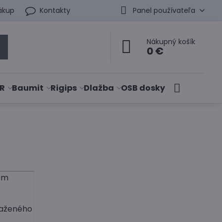
ákup
Kontakty
Panel používateľa
Nákupný košík
0 €
R
Baumit
Rigips
Dlažba
OSB dosky
om
ťaženého