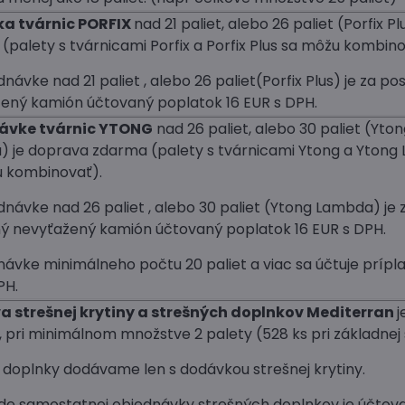
a tvárnic PORFIX
nad 21 paliet, alebo 26 paliet (Porfix Pl
(palety s tvárnicami Porfix a Porfix Plus sa môžu kombino
dnávke nad 21 paliet , alebo 26 paliet(Porfix Plus) je za po
ený kamión účtovaný poplatok 16 EUR s DPH.
dávke tvárnic YTONG
nad 26 paliet, alebo 30 paliet (Yto
 je doprava zdarma (palety s tvárnicami Ytong a Yton
 kombinovať).
ednávke nad 26 paliet , alebo 30 paliet (Ytong Lambda) je 
ý nevyťažený kamión účtovaný poplatok 16 EUR s DPH.
návke minimálneho počtu 20 paliet a viac sa účtuje prípla
PH.
a strešnej krytiny a strešných doplnkov Mediterran
j
 pri minimálnom množstve 2 palety (528 ks pri základnej š
 doplnky dodávame len s dodávkou strešnej krytiny.
de samostatnej objednávky strešných doplnkov je účtov