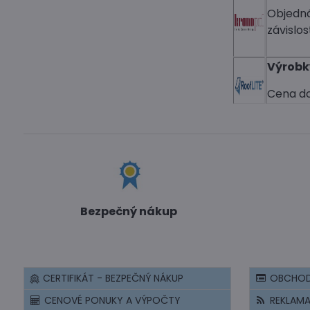
Objedná
závislos
Výrobk
Cena do
Bezpečný nákup
CERTIFIKÁT - BEZPEČNÝ NÁKUP
OBCHOD
CENOVÉ PONUKY A VÝPOČTY
REKLAM