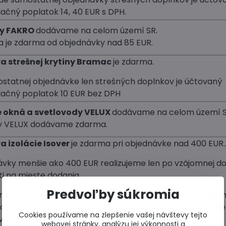
ačný poplatok 14, 40 EUR s DPH.
y FAKRO
dodávame na celom území SR.
 je zdarma od objednávky nad 85 EUR.
a strešnej krytiny Bramac
je zdarma.
ostatnej objednávke len strešných doplnkov je účtovaný
ačný poplatok 10 EUR bez DPH
é okná a svetlovody VELUX
dodávame na celom území S
y VELUX dodávame zdarma.
 izolácie Isover
je zdarma pri objednávke nad 400 EUR.
vky menšie ako 400 EUR realizujeme len po vzájomnej d
ti na mieste dodania.
Predvoľby súkromia
ne odberné množstvo polystyrénu je 20 m3 (pri pravidel
ch na území západného Slovenska je minimálne odberné
Cookies používame na zlepšenie vašej návštevy tejto
o 700 eur).
webovej stránky, analýzu jej výkonnosti a