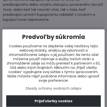
predávajúceho alebo od jeho zástupcu, povereného doručiť
tovar, alebo keď tak neurobí včas, tak v čase, keď
predávajúci umožní kupujúcemu nakladať s tovarom a
kupujúci tovar neprevezme.
0917 969 003
Predvoľby súkromia
Technické poradenstvo
0948 987 787
Cookies používame na zlepšenie vašej návštevy tejto
Informácie k objednávkam
webovej stránky, analýzu jej výkonnosti a
Po - Pi 8:00-15:00
zhromažďovanie údajov o jej používaní. Na tento účel
môžeme použiť nástroje a služby tretích strán a
info​@lacnestavanie​.sk
zhromaždené údaje sa môžu preniesť k partnerom v EÚ,
USA alebo iných krajinách. Kliknutím na „Prijať všetky
cookies“ vyjadrujete svoj súhlas s týmto spracovaním.
Nižšie môžete nájsť podrobné informácie alebo upraviť
svoje preferencie.
Zásady ochrany osobných údajov
Bezpečný nákup
Najlepšie ceny
Prijať všetky cookies