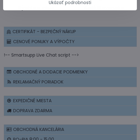
Ukázať podrobnosti
Rýchlo a včas
Celé Slovensko
CERTIFIKÁT - BEZPEČNÝ NÁKUP
CENOVÉ PONUKY A VÝPOČTY
!-- Smartsupp Live Chat script -->
OBCHODNÉ A DODACIE PODMIENKY
REKLAMAČNÝ PORIADOK
EXPEDIČNÉ MIESTA
DOPRAVA ZDARMA
OBCHODNÁ KANCELÁRIA
PO-PIA 8:00 - 15.00