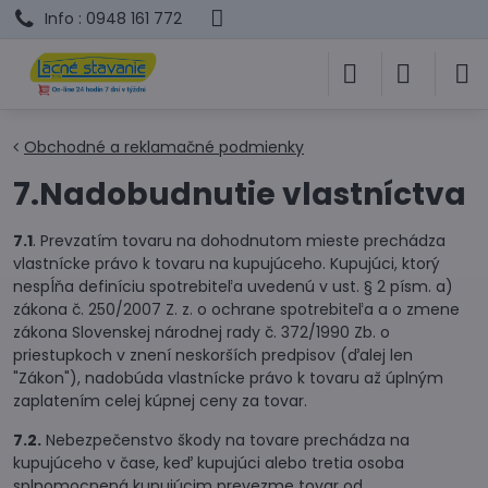
Info : 0948 161 772
Obchodné a reklamačné podmienky
7.Nadobudnutie vlastníctva
7.1
. Prevzatím tovaru na dohodnutom mieste prechádza
vlastnícke právo k tovaru na kupujúceho. Kupujúci, ktorý
nespĺňa definíciu spotrebiteľa uvedenú v ust. § 2 písm. a)
zákona č. 250/2007 Z. z. o ochrane spotrebiteľa a o zmene
zákona Slovenskej národnej rady č. 372/1990 Zb. o
priestupkoch v znení neskorších predpisov (ďalej len
"Zákon"), nadobúda vlastnícke právo k tovaru až úplným
zaplatením celej kúpnej ceny za tovar.
7.2.
Nebezpečenstvo škody na tovare prechádza na
kupujúceho v čase, keď kupujúci alebo tretia osoba
splnomocnená kupujúcim prevezme tovar od