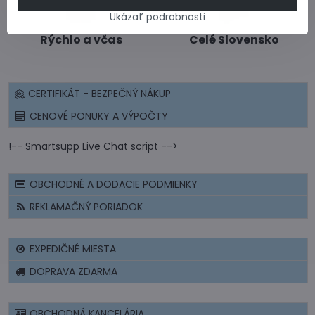
Ukázať podrobnosti
Rýchlo a včas
Celé Slovensko
CERTIFIKÁT - BEZPEČNÝ NÁKUP
CENOVÉ PONUKY A VÝPOČTY
!-- Smartsupp Live Chat script -->
OBCHODNÉ A DODACIE PODMIENKY
REKLAMAČNÝ PORIADOK
EXPEDIČNÉ MIESTA
DOPRAVA ZDARMA
OBCHODNÁ KANCELÁRIA