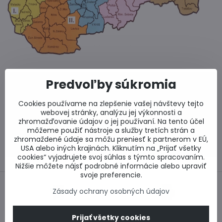
Predvoľby súkromia
0917 969 003
Technické poradenstvo
Cookies používame na zlepšenie vašej návštevy tejto
0948 987 787
webovej stránky, analýzu jej výkonnosti a
Informácie k objednávkam
zhromažďovanie údajov o jej používaní. Na tento účel
Po - Pi 8:00-15:00
môžeme použiť nástroje a služby tretích strán a
zhromaždené údaje sa môžu preniesť k partnerom v EÚ,
info​@lacnestavanie​.sk
USA alebo iných krajinách. Kliknutím na „Prijať všetky
cookies“ vyjadrujete svoj súhlas s týmto spracovaním.
Nižšie môžete nájsť podrobné informácie alebo upraviť
svoje preferencie.
Zásady ochrany osobných údajov
Bezpečný nákup
Najlepšie ceny
Prijať všetky cookies