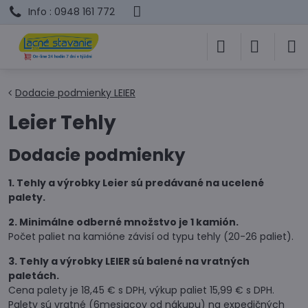
Info : 0948 161 772
Dodacie podmienky LEIER
Leier Tehly
Dodacie podmienky
1. Tehly a výrobky Leier sú predávané na ucelené
palety.
2. Minimálne odberné množstvo je 1 kamión.
Počet paliet na kamióne závisí od typu tehly (20-26 paliet).
3. Tehly a výrobky LEIER sú balené na vratných
paletách.
Cena palety je 18,45 € s DPH, výkup paliet 15,99 € s DPH.
Palety sú vratné (6mesiacov od nákupu) na expedičných