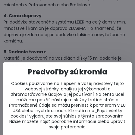
miestach v Petrovanoch alebo Bratislave.
4. Cena dopravy
Pri dodávke stavebného systému LEIER na celý dom v min.
množstve 1 kamión je doprava ZDARMA. To znamená, že
doprava je zdarma aj pri dodávke ďalšieho nevyťaženého
kamiónu.
5. Dodanie tovaru:
Materiál je dodávaný na vozidlách dĺžky 15 m, dodanie je
možné len bez vykládky.
Predvoľby súkromia
Cookies používame na zlepšenie vašej návštevy tejto
webovej stránky, analýzu jej výkonnosti a
0917 969 003
zhromažďovanie údajov o jej používaní. Na tento účel
Technické poradenstvo
môžeme použiť nástroje a služby tretích strán a
zhromaždené údaje sa môžu preniesť k partnerom v EÚ,
0948 987 787
USA alebo iných krajinách. Kliknutím na „Prijať všetky
Informácie k objednávkam
cookies“ vyjadrujete svoj súhlas s týmto spracovaním.
Po - Pi 8:00-15:00
Nižšie môžete nájsť podrobné informácie alebo upraviť
info​@lacnestavanie​.sk
svoje preferencie.