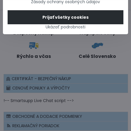
Zásady ochrany osobných údajov
Prijať všetky cookies
Ukázať podrobnosti
Bezpečný nákup
Najlepšie ceny
Rýchlo a včas
Celé Slovensko
CERTIFIKÁT - BEZPEČNÝ NÁKUP
CENOVÉ PONUKY A VÝPOČTY
!-- Smartsupp Live Chat script -->
OBCHODNÉ A DODACIE PODMIENKY
REKLAMAČNÝ PORIADOK