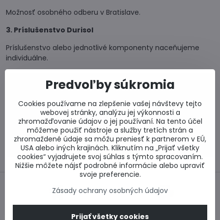
Možnosť osobného odberu v Bratislave.
3. Príslušenstvo Durisol
Príslušenstvo alebo jednotlivé komponenty naceňujeme
individuálne.
Predvoľby súkromia
0917 969 003
Technické poradenstvo
Cookies používame na zlepšenie vašej návštevy tejto
0948 987 787
webovej stránky, analýzu jej výkonnosti a
Informácie k objednávkam
zhromažďovanie údajov o jej používaní. Na tento účel
Po - Pi 8:00-15:00
môžeme použiť nástroje a služby tretích strán a
zhromaždené údaje sa môžu preniesť k partnerom v EÚ,
info​@lacnestavanie​.sk
USA alebo iných krajinách. Kliknutím na „Prijať všetky
cookies“ vyjadrujete svoj súhlas s týmto spracovaním.
Nižšie môžete nájsť podrobné informácie alebo upraviť
svoje preferencie.
Zásady ochrany osobných údajov
Bezpečný nákup
Najlepšie ceny
Prijať všetky cookies