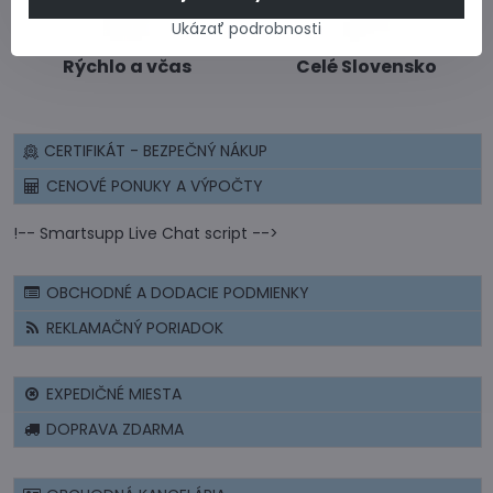
Ukázať podrobnosti
Rýchlo a včas
Celé Slovensko
CERTIFIKÁT - BEZPEČNÝ NÁKUP
CENOVÉ PONUKY A VÝPOČTY
!-- Smartsupp Live Chat script -->
OBCHODNÉ A DODACIE PODMIENKY
REKLAMAČNÝ PORIADOK
EXPEDIČNÉ MIESTA
DOPRAVA ZDARMA