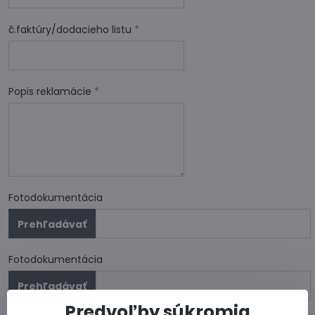
č.faktúry/dodacieho listu
*
Popis reklamácie
*
Fotodokumentácia
Fotodokumentácia
Predvoľby súkromia