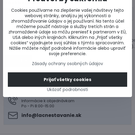
Fotodokumentácia
Cookies používame na zlepšenie vašej návštevy tejto
webovej stránky, analýzu jej výkonnosti a
zhromažďovanie údajov o jej používaní. Na tento účel
môžeme použiť nástroje a služby tretích strán a
Oboznámil som sa so zásadami spracúvania a ochrany
zhromaždené údaje sa môžu preniesť k partnerom v EÚ,
osobných
USA alebo iných krajinách. Kliknutím na „Prijať všetky
údajov. (
https://www.lacnestavanie.sk/podmienky/obcho
cookies“ vyjadrujete svoj súhlas s týmto spracovaním.
a-dodacie-podmienky/9-osobne-udaje-a-ich-ochrana
)
Nižšie môžete nájsť podrobné informácie alebo upraviť
svoje preferencie.
Odoslať
Zásady ochrany osobných údajov
Prijať všetky cookies
0917 969 003
Technické poradenstvo
Ukázať podrobnosti
0948 987 787
Informácie k objednávkam
Po - Pi 8:00-15:00
info​@lacnestavanie​.sk