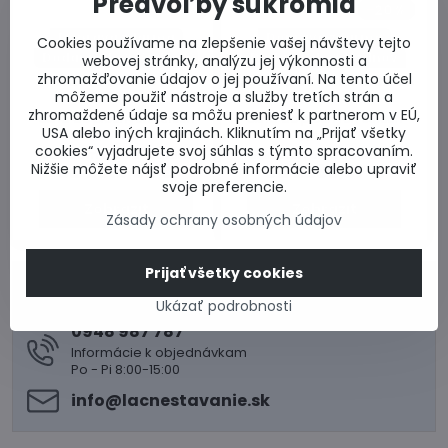
Predvoľby súkromia
20%
20%
Doprava zdarma
Doprava zdarma
Cookies používame na zlepšenie vašej návštevy tejto
Dodanie do 2 týždňov
Dodanie do 2 týždňov
webovej stránky, analýzu jej výkonnosti a
zhromažďovanie údajov o jej používaní. Na tento účel
FAKRO DSC-C P2
FAKRO DSC-C P2 120x120
môžeme použiť nástroje a služby tretích strán a
100x100 cm
cm
zhromaždené údaje sa môžu preniesť k partnerom v EÚ,
Okná do plochých striech
Okná do plochých striech
USA alebo iných krajinách. Kliknutím na „Prijať všetky
typu DSC
typu DSC
cookies“ vyjadrujete svoj súhlas s týmto spracovaním.
Skladom u dodávateľa
Skladom u dodávateľa
od 2610,55 €
od 2830,97 €
Nižšie môžete nájsť podrobné informácie alebo upraviť
svoje preferencie.
Zobraziť
Zobraziť
Zásady ochrany osobných údajov
Prijať všetky cookies
0917 969 003
Ukázať podrobnosti
Technické poradenstvo
0948 987 787
Informácie k objednávkam
Po - Pi 8:00-15:00
info​@lacnestavanie​.sk