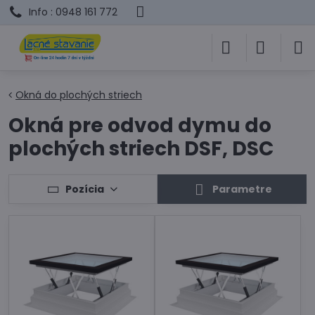
Info : 0948 161 772
Okná do plochých striech
Okná pre odvod dymu do
plochých striech DSF, DSC
Pozícia
Parametre