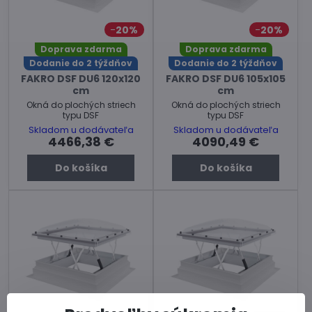
20%
20%
Doprava zdarma
Doprava zdarma
Dodanie do 2 týždňov
Dodanie do 2 týždňov
FAKRO DSF DU6 120x120
FAKRO DSF DU6 105x105
cm
cm
Okná do plochých striech
Okná do plochých striech
typu DSF
typu DSF
Skladom u dodávateľa
Skladom u dodávateľa
4466,38 €
4090,49 €
Do košíka
Do košíka