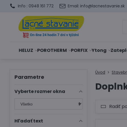
Info : 0948 161 772
Email: info@lacnestavanie.sk
HELUZ
POROTHERM
PORFIX
Ytong
Zatepl
Úvod
Staveb
Parametre
Doplnk
Vyberte rozmer okna
Radiť p
Hľadať text