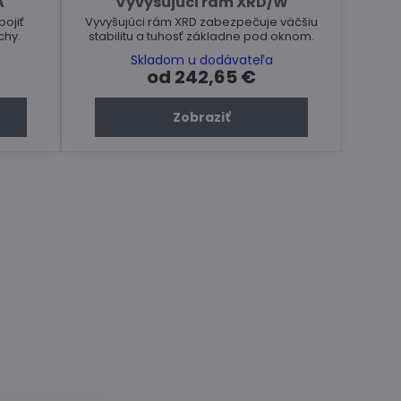
A
Vyvyšujúci rám XRD/W
ojiť
Vyvyšujúci rám XRD zabezpečuje väčšiu
chy.
stabilitu a tuhosť základne pod oknom.
Skladom u dodávateľa
od 242,65 €
Zobraziť