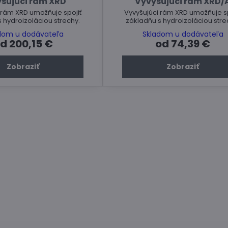
šujúci rám XRD
Vyvyšujúci rám XRD/
 rám XRD umožňuje spojiť
Vyvyšujúci rám XRD umožňuje sp
 hydroizoláciou strechy.
základňu s hydroizoláciou stre
dom u dodávateľa
Skladom u dodávateľa
d 200,15 €
od 74,39 €
Zobraziť
Zobraziť