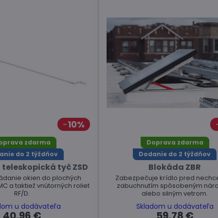
10%
oprava zdarma
Doprava zdarma
anie do 2 týždňov
Dodanie do 2 týždňov
teleskopická tyč ZSD
Blokáda ZBR
ládanie okien do plochých
Zabezpečuje krídlo pred nech
MC a taktiež vnútorných roliet
zabuchnutím spôsobeným nár
RF/D.
alebo silným vetrom.
dom u dodávateľa
Skladom u dodávateľa
40,96 €
59,78 €