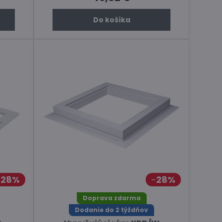
Do košíka
28%
28%
Doprava zdarma
Dodanie do 2 týždňov