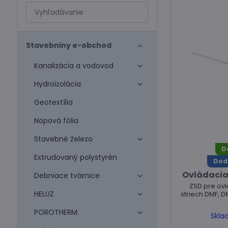
Prehľadať
výsledky
filtra
fulltextom
Stavebniny e-obchod
Kanalizácia a vodovod
Hydroizolácia
Geotextília
Nopová fólia
Stavebné železo
D
Extrudovaný polystyrén
Dod
Ovládacia 
Debniace tvárnice
ZSD pre ov
HELUZ
striech DMF, D
POROTHERM
Skla