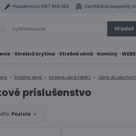
Poradenstvo 0917 969 003
Certifikácia bezpečný n
Hľadať
enie
Strešná krytina
Strešné okná
Komíny
WEBE
niny
Strešné okná
Strešné okná FAKRO
Okná do plochých
ové príslušenstvo
odľa:
Pozícia