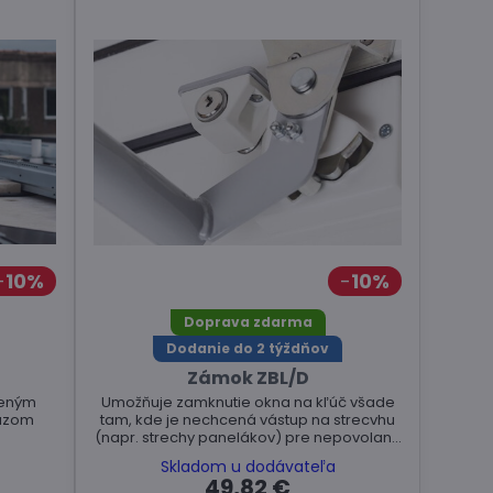
10%
10%
Doprava zdarma
Dodanie do 2 týždňov
Zámok ZBL/D
ceným
Umožňuje zamknutie okna na kľúč všade
azom
tam, kde je nechcená vástup na strecvhu
(napr. strechy panelákov) pre nepovolané
osoby.
Skladom u dodávateľa
49,82 €