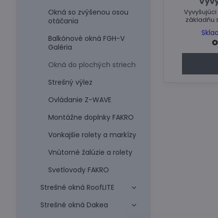
Vyvy
Okná so zvýšenou osou
Vyvyšujúci
základňu s
otáčania
Skla
Balkónové okná FGH-V
o
Galéria
Okná do plochých striech
Strešný výlez
Ovládanie Z-WAVE
Montážne doplnky FAKRO
Vonkajšie rolety a markízy
Vnútorné žalúzie a rolety
Svetlovody FAKRO
Strešné okná RoofLITE
Strešné okná Dakea