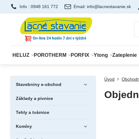
Info : 0948 161 772
Email: info@lacnestavanie.sk
HELUZ
POROTHERM
PORFIX
Ytong
Zateplenie
Úvod
Obchodn
Stavebniny e-obchod
Objedn
Základy a pivnice
Tehly a tvárnice
Komíny